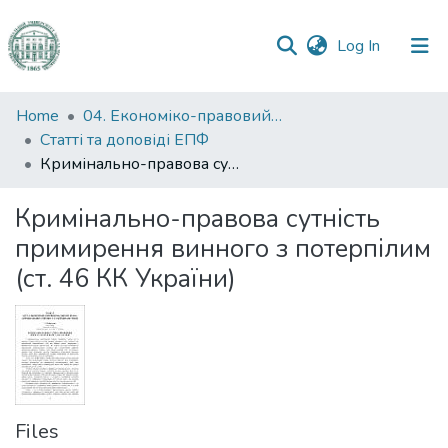
(current)
Log In
Communities
Home
04. Економіко-правовий факультет
&
Статті та доповіді ЕПФ
Collections
Кримінально-правова сутність примирення винного з потерпілим (ст. 46 КК України)
All of DSpace
Кримінально-правова сутність
примирення винного з потерпілим
Statistics
(ст. 46 КК України)
Files