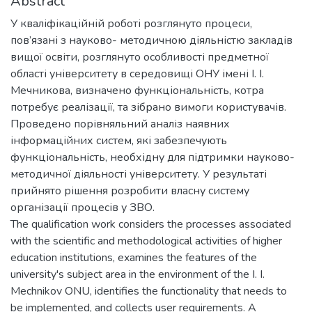
Abstract
У кваліфікаційній роботі розглянуто процеси,
пов’язані з науково- методичною діяльністю закладів
вищої освіти, розглянуто особливості предметної
області університету в середовищі ОНУ імені І. І.
Мечникова, визначено функціональність, котра
потребує реалізації, та зібрано вимоги користувачів.
Проведено порівняльний аналіз наявних
інформаційних систем, які забезпечують
функціональність, необхідну для підтримки науково-
методичної діяльності університету. У результаті
прийнято рішення розробити власну систему
організації процесів у ЗВО.
The qualification work considers the processes associated
with the scientific and methodological activities of higher
education institutions, examines the features of the
university's subject area in the environment of the I. I.
Mechnikov ONU, identifies the functionality that needs to
be implemented, and collects user requirements. A