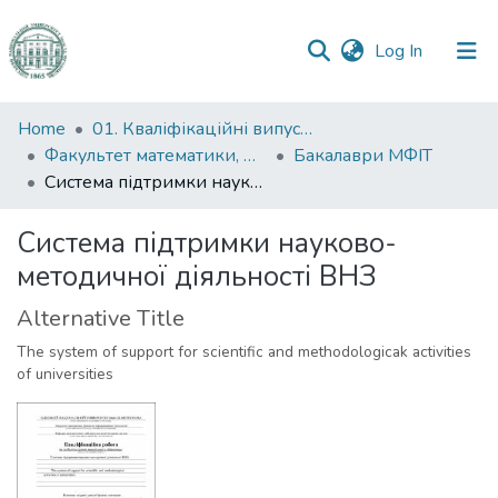
(current)
Log In
Communities
Home
01. Кваліфікаційні випускні роботи здобувачів вищої освіти
&
Факультет математики, фізики та інформаційних технологій
Бакалаври МФІТ
Collections
Система підтримки науково-методичної діяльності ВНЗ
All of DSpace
Система підтримки науково-
методичної діяльності ВНЗ
Statistics
Alternative Title
The system of support for scientific and methodologicak activities
of universities