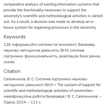
comparative analysis of existing information systems that
provide the functionality necessary to support the
university's scientific and methodological activities is carried
out. As a result, a decision was made to develop an in-
house system for organising processes in the university.
Keywords
126 інформаційні системи та технології
,
бакалавр
,
науково-методична діяльність ВНЗ
,
система
підтримки
,
функціональність
,
реалізація
,
бази даних
,
схема
Citation
Сапожніков, В. С. Система підтримки науково-
методичної діяльності ВНЗ = The system of support for
scientific and methodologicak activities of universities :
кваліфікаційна робота бакалавра / В. С. Сапожніков. –
Одеса, 2024. – 111 с.