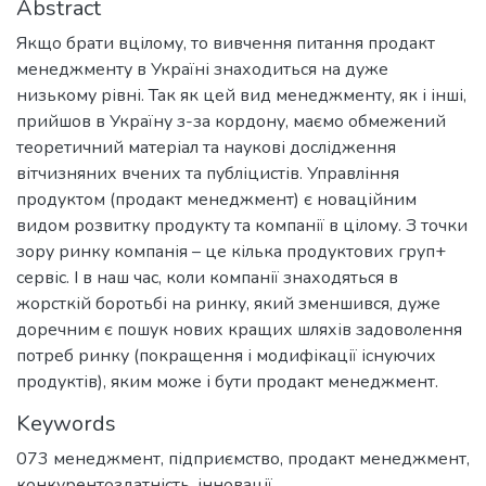
Abstract
Якщо брати вцілому, то вивчення питання продакт
менеджменту в Україні знаходиться на дуже
низькому рівні. Так як цей вид менеджменту, як і інші,
прийшов в Україну з-за кордону, маємо обмежений
теоретичний матеріал та наукові дослідження
вітчизняних вчених та публіцистів. Управління
продуктом (продакт менеджмент) є новаційним
видом розвитку продукту та компанії в цілому. З точки
зору ринку компанія – це кілька продуктових груп+
сервіс. І в наш час, коли компанії знаходяться в
жорсткій боротьбі на ринку, який зменшився, дуже
доречним є пошук нових кращих шляхів задоволення
потреб ринку (покращення і модифікації існуючих
продуктів), яким може і бути продакт менеджмент.
Keywords
073 менеджмент
,
підприємство
,
продакт менеджмент
,
конкурентоздатність
,
інновації