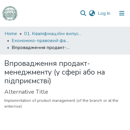
(current)
Log In
Communities
Home
01. Кваліфікаційні випускні роботи здобувачів вищої освіти
&
Економіко-правовий факультет
Collections
Впровадження продакт-менеджменту (у сфері або на підприємстві)
All of DSpace
Впровадження продакт-
менеджменту (у сфері або на
Statistics
підприємстві)
Alternative Title
Implemrntation of product management (of the branch or at the
enterrise)