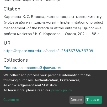
Citation
Карелова, К. С. Впровадження продакт-менеджменту
(у сфері або на підприємстві) = Implemrntation of product
management (of the branch or at the enterrise) : дипломна
робота магістра / К. С. Карелова. – Одеса, 2021. – 88 с.
URI
https://dspace.onu.edu.ua/handle/123456789/33709
Collections
Економіко-правовий факультет
We collect and process your personal information for the
Full item page
following purposes:
Authentication, Preferences,
Acknowledgement and Statistics
.
To learn more, please read our
privacy policy
.
DSpace software
copyright © 2009-2026
LYRASIS
Cookie
Privacy
End User
Send
Customize
Decline
That's ok
settings
policy
Agreement
Feedback