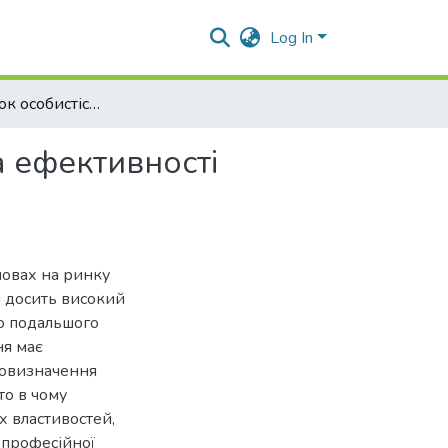
Log In
Взаємозв'язок особистісних якостей менеджерів та ефективності діяльності
а ефективності
мовах на ринку
и досить високий
до подальшого
ня має
мовизначення
то в чому
х властивостей,
 професійної