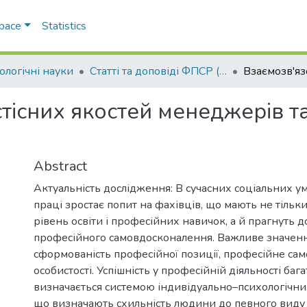
Space
Statistics
ологічні науки
Статті та доповіді ФПСР (Психологічні науки)
тісних якостей менеджерів т
Abstract
Актуальність дослідження: В сучасних соціальних у
праці зростає попит на фахівців, що мають не тільк
рівень освіти і професійних навичок, а й прагнуть 
професійного самовдосконалення. Важливе значен
сформованість професійної позиції, професійне са
особистості. Успішність у професійній діяльності бага
визначається системою індивідуально–психологічни
що визначають схильність людини до певного виду