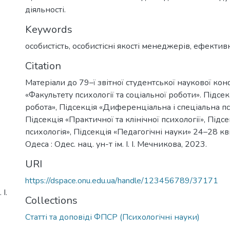
діяльності.
Keywords
особистість
,
особистісні якості менеджерів
,
ефективн
Citation
Матеріали до 79–ї звітної студентської наукової кон
«Факультету психології та соціальної роботи». Підсе
робота», Підсекція «Диференціальна і спеціальна пс
Підсекція «Практичної та клінічної психології», Підс
психологія», Підсекція «Педагогічні науки» 24–28 кв
Одеса : Одес. нац. ун-т ім. І. І. Мечникова, 2023.
URI
https://dspace.onu.edu.ua/handle/123456789/37171
І.
Collections
Статті та доповіді ФПСР (Психологічні науки)