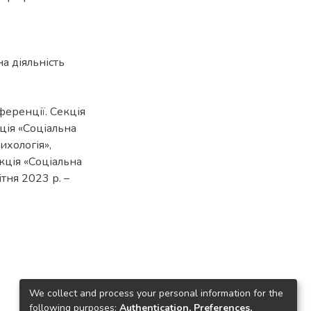
а діяльність
ференції. Секція
кція «Соціальна
ихологія»,
екція «Соціальна
ітня 2023 р. –
We collect and process your personal information for the
following purposes:
Authentication, Preferences,