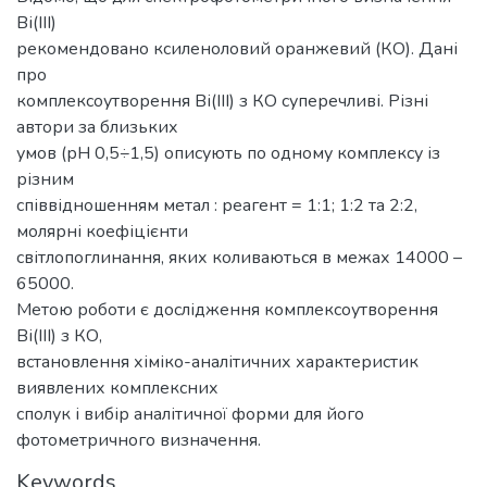
Ві(ІІІ)
рекомендовано ксиленоловий оранжевий (КО). Дані
про
комплексоутворення Ві(ІІІ) з КО суперечливі. Різні
автори за близьких
умов (рН 0,5÷1,5) описують по одному комплексу із
різним
співвідношенням метал : реагент = 1:1; 1:2 та 2:2,
молярні коефіцієнти
світлопоглинання, яких коливаються в межах 14000 –
65000.
Метою роботи є дослідження комплексоутворення
Ві(ІІІ) з КО,
встановлення хіміко-аналітичних характеристик
виявлених комплексних
сполук і вибір аналітичної форми для його
фотометричного визначення.
Keywords