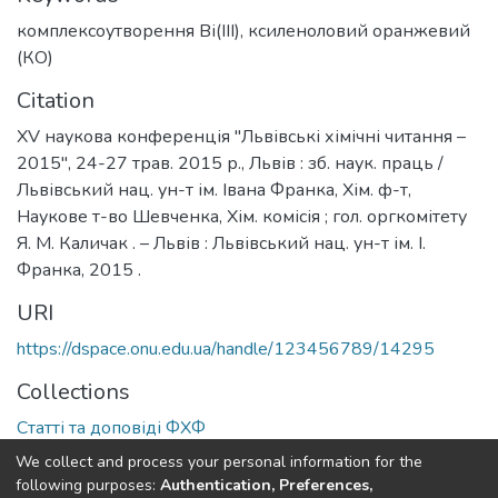
комплексоутворення Ві(ІІІ)
,
ксиленоловий оранжевий
(КО)
Citation
ХV наукова конференція "Львівські хімічні читання –
2015", 24-27 трав. 2015 р., Львів : зб. наук. праць /
Львівський нац. ун-т ім. Івана Франка, Хім. ф-т,
Наукове т-во Шевченка, Хім. комісія ; гол. оргкомітету
Я. М. Каличак . – Львів : Львівський нац. ун-т ім. І.
Франка, 2015 .
URI
https://dspace.onu.edu.ua/handle/123456789/14295
Collections
Статті та доповіді ФХФ
We collect and process your personal information for the
Full item page
following purposes:
Authentication, Preferences,