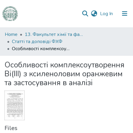
(current)
Log In
Communities
Home
13. Факультет хімії та фармації
&
Статті та доповіді ФХФ
Collections
Особливості комплексоутворення Ві(ІІІ) з ксиленоловим оранжевим та застосування в аналізі
All of DSpace
Особливості комплексоутворення
Ві(ІІІ) з ксиленоловим оранжевим
Statistics
та застосування в аналізі
Files