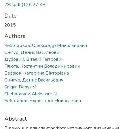
293.pdf
(128.27 KB)
Date
2015
Authors
Чеботарьов, Олександр Миколайович
Снігур, Денис Васильович
Дубовий, Віталій Петрович
Плюта, Костянтин Володимирович
Бевзюк, Катерина Вікторівна
Снигур, Денис Васильевич
Snigur, Denys V.
Chebotaryov, Aleksandr N.
Чеботарёв, Александр Николаевич
Abstract
Відомо, що для спектрофотометричного визначення