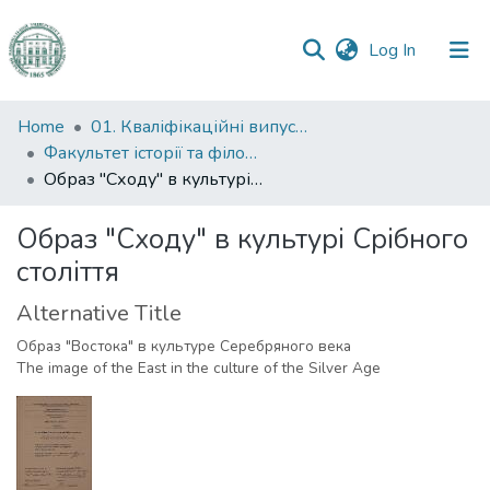
(current)
Log In
Communities
Home
01. Кваліфікаційні випускні роботи здобувачів вищої освіти
&
Факультет історії та філософії
Collections
Образ "Сходу" в культурі Срібного століття
All of DSpace
Образ "Сходу" в культурі Срібного
століття
Statistics
Alternative Title
Образ "Востока" в культуре Серебряного века
The image of the East in the culture of the Silver Age