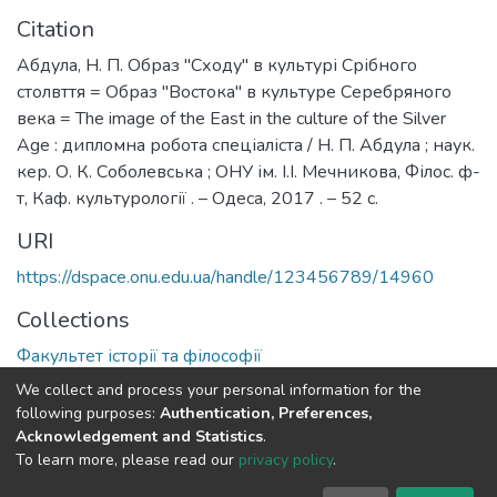
Citation
Абдула, Н. П. Образ "Сходу" в культурі Срібного
столвття = Образ "Востока" в культуре Серебряного
века = The image of the East in the culture of the Silver
Age : дипломна робота спеціаліста / Н. П. Абдула ; наук.
кер. О. К. Соболевська ; ОНУ ім. І.І. Мечникова, Філос. ф-
т, Каф. культурології . – Одеса, 2017 . – 52 с.
URI
https://dspace.onu.edu.ua/handle/123456789/14960
Collections
Факультет історії та філософії
We collect and process your personal information for the
Full item page
following purposes:
Authentication, Preferences,
Acknowledgement and Statistics
.
To learn more, please read our
privacy policy
.
DSpace software
copyright © 2009-2026
LYRASIS