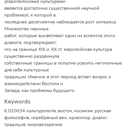
(европейскими) культурами
является достаточно существенной научной
проблемой, к которой в
последнее десятилетие наблюдается рост интереса.
Множество научных
работ, которые высветляют один из аспектов этого
диалога, подтверждают,
что на границе XIX и :ХХ ст. европейская культура
существенно раздвинула
собственные границы в попытке усвоить нетипичные
для себя культурные
традиции. Именно в этот период встает вопрос о
взаимодействии Востока и
Запада, как проблемы будущего.
Keywords
6.020034 культурологiя
,
восток
,
космизм
,
русская
философия
,
серебряный век
,
ориентир
,
диалог
,
традиция
,
мировоззрение