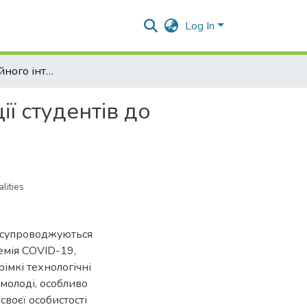
Log In
Феномен емоційного інтелекту в контексті адаптації студентів до кризових ситуацій в умовах сучасних реалій
ї студентів до
lities
і супроводжуються
емія COVID-19,
рімкі технологічні
молоді, особливо
своєї особистості