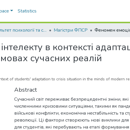
Space
Statistics
Факультет психології та соціальної роботи
Магістри ФПСР
нтелекту в контексті адаптаці
умовах сучасних реалій
xt of students' adaptation to crisis situation in the minds of modern rea
Abstract
Сучасний світ переживає безпрецедентні зміни, як
численними кризовими ситуаціями, такими як панд
військові конфлікти, економічна нестабільність та ст
революції. Ці фактори створюють нові виклики для 
для студентів, які перебувають на етапі формування 