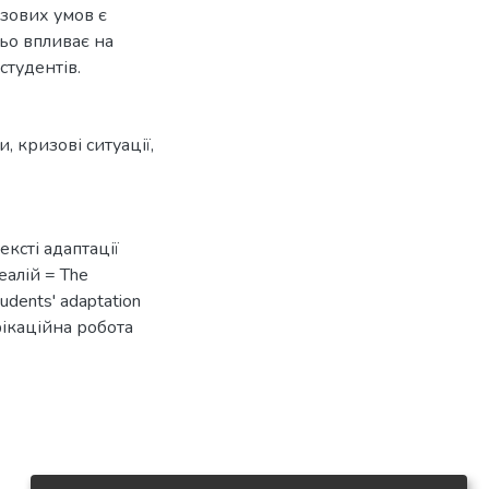
изових умов є
ьо впливає на
студентів.
ти
,
кризові ситуації
,
ексті адаптації
еалій = The
tudents' adaptation
ліфікаційна робота