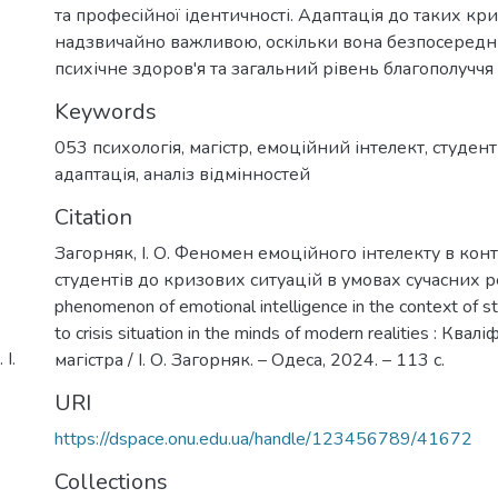
та професійної ідентичності. Адаптація до таких кр
надзвичайно важливою, оскільки вона безпосередн
психічне здоров'я та загальний рівень благополуччя 
Keywords
053 психологія
,
магістр
,
емоційний інтелект
,
студен
адаптація
,
аналіз відмінностей
Citation
Загорняк, І. О. Феномен емоційного інтелекту в конт
студентів до кризових ситуацій в умовах сучасних р
phenomenon of emotional intelligence in the context of s
to crisis situation in the minds of modern realities : Ква
І.
магістра / І. О. Загорняк. – Одеса, 2024. – 113 с.
URI
https://dspace.onu.edu.ua/handle/123456789/41672
Collections