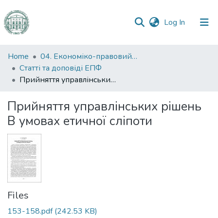
(current)
Log In
Communities
Home
04. Економіко-правовий факультет
&
Статті та доповіді ЕПФ
Collections
Прийняття управлінських рішень В умовах етичної сліпоти
All of DSpace
Прийняття управлінських рішень
В умовах етичної сліпоти
Statistics
Files
153-158.pdf
(242.53 KB)