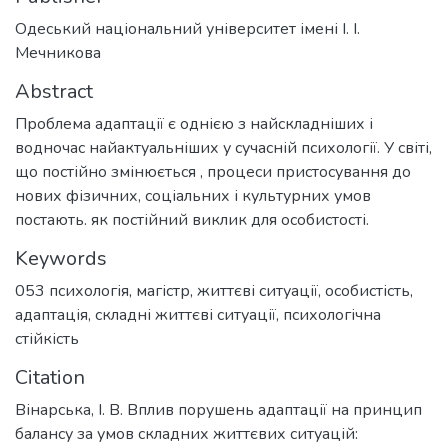
Одеський національний університет імені І. І.
Мечникова
Abstract
Проблема адаптації є однією з найскладніших і
водночас найактуальніших у сучасній психології. У світі,
що постійно змінюється , процеси пристосування до
нових фізичних, соціальних і культурних умов
постають. як постійний виклик для особистості.
Keywords
053 психологія
,
магістр
,
життєві ситуації
,
особистість
,
адаптація
,
складні життєві ситуації
,
психологічна
стійкість
Citation
Вінарська, І. В. Вплив порушень адаптації на принцип
балансу за умов складних життєвих ситуацій: