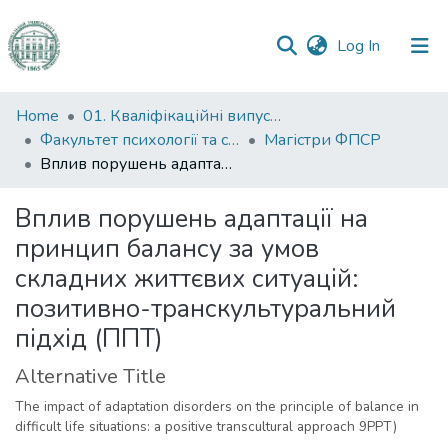
(current)
Log In
Communities
Home
01. Кваліфікаційні випускні роботи здобувачів вищої освіти
&
Факультет психології та соціальної роботи
Магістри ФПСР
Collections
Вплив порушень адаптації на принцип балансу за умов складних життєвих ситуацій: позитивно-транскультуральний підхід (ППТ)
All of DSpace
Вплив порушень адаптації на
принцип балансу за умов
Statistics
складних життєвих ситуацій:
позитивно-транскультуральний
підхід (ППТ)
Alternative Title
The impact of adaptation disorders on the principle of balance in
difficult life situations: a positive transcultural approach 9PPT)