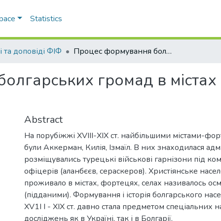
Space
Statistics
і та доповіді ФІФ
Процес формування болгарських громад в містах Буджака на межі XVIII—XIX ст.
олгарських громад в містах
Abstract
На порубіжжі XVIII-XIX ст. найбільшими містами-ф
були Аккерман, Килія, Ізмаїл. В них знаходилася адм
розміщувались турецькі військові гарнізони під к
офіцерів (аланбєєв, сераскеров). Христіянське насел
проживало в містах, фортецях, селах називалось о
(підданими). Формування і історія болгарського на
XV1I І - XIX ст. давно стала предметом спеціальних 
досліджень як в Україні, так і в Болгарії.