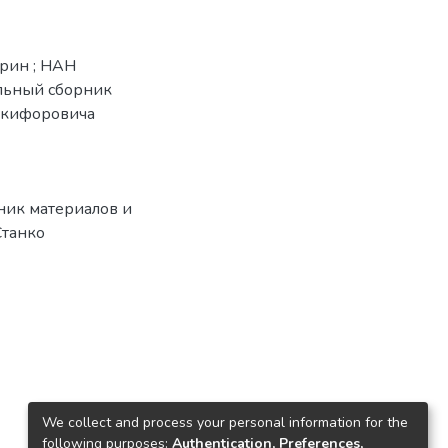
арин ; НАН
иальный сборник
икифоровича
ник материалов и
Станко
We collect and process your personal information for the
following purposes:
Authentication, Preferences,