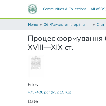
Communities & Collections
All of D
Home
06. Факультет історії та філософії
Статт
Процес формування б
XVIII—XIX ст.
Files
479-488.pdf
(652.15 KB)
Date