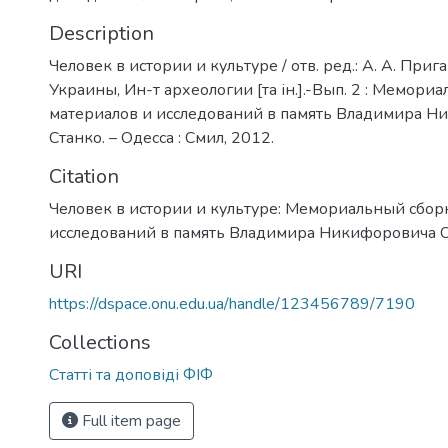
Description
Человек в истории и культуре / отв. ред.: А. А. Приг
Украины, Ин-т археологии [та ін.].-Вып. 2 : Мемор
материалов и исследований в память Владимира Н
Станко. – Одесса : Смил, 2012.
Citation
Человек в истории и культуре: Мемориальный сбор
исследований в память Владимира Никифоровича 
URI
https://dspace.onu.edu.ua/handle/123456789/7190
Collections
Статті та доповіді ФІФ
Full item page