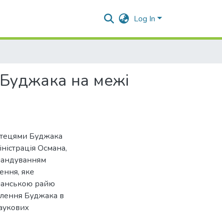
Log In
 Буджака на межі
ортецями Буджака
іністрація Османа,
омандуванням
ення, яке
сманською райю
селення Буджака в
наукових