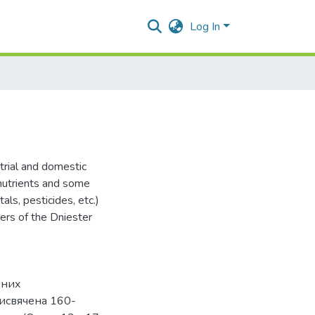
Log In
strial and domestic
 nutrients and some
ls, pesticides, etc.)
ters of the Dniester
ених
присвячена 160-