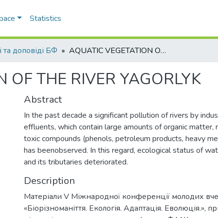
Space
Statistics
і та доповіді БФ
AQUATIC VEGETATION OF THE RIVER YAGORLYK
N OF THE RIVER YAGORLYK
Abstract
In the past decade a significant pollution of rivers by indu
effluents, which contain large amounts of organic matter,
toxic compounds (phenols, petroleum products, heavy meta
has beenobserved. In this regard, ecological status of wa
and its tributaries deteriorated.
Description
Матеріали V Міжнародної конференції молодих вч
«Біорізноманіття. Екологія. Адаптація. Еволюція.», 