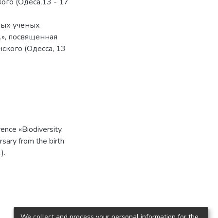
го (Одеса,13 - 17
ых ученых
.», посвященная
ского (Одесса, 13
ence «Biodiversity.
rsary from the birth
).
We collect and process your personal information for the