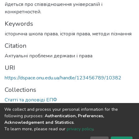
йдеться про співвідношення універсалій і
конкретностей.
Keywords
історична школа права
,
історія права
,
методи пізнання
Citation
Актуальні проблеми держави і права
URI
https://dspace.onu.edu.ua/handle/123456789/10382
Collections
Статті та доповіді ЕПФ
We collect and process your personal information for the
Full item page
following purposes:
Authentication, Preferences,
Acknowledgement and Statistics
.
To learn more, please read our
privacy policy
.
DSpace software
copyright © 2009-2026
LYRASIS