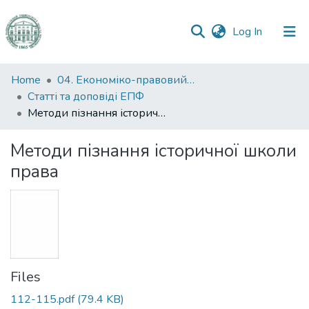
(current)
Log In
Communities
Home
04. Економіко-правовий факультет
&
Статті та доповіді ЕПФ
Collections
Методи пізнання історичної школи права
All of DSpace
Методи пізнання історичної школи
права
Statistics
Files
112-115.pdf
(79.4 KB)