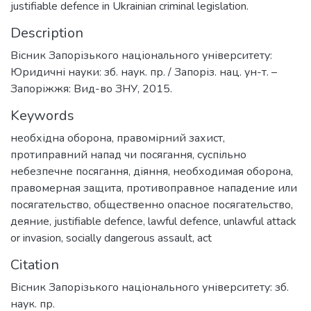
justifiable defence in Ukrainian criminal legislation.
Description
Вісник Запорізького національного університету:
Юридичні науки: зб. наук. пр. / Запоріз. нац. ун-т. –
Запоріжжя: Вид-во ЗНУ, 2015.
Keywords
необхідна оборона
,
правомірний захист
,
протиправний напад чи посягання
,
суспільно
небезпечне посягання
,
діяння
,
необходимая оборона
,
правомерная защита
,
противоправное нападение или
посягательство
,
общественно опасное посягательство
,
деяние
,
justifiable defence
,
lawful defence
,
unlawful attack
or invasion
,
socially dangerous assault
,
act
Citation
Вісник Запорізького національного університету: зб.
наук. пр.