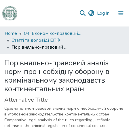
(current)
Log In
Communities
Home
04. Економіко-правовий факультет
&
Статті та доповіді ЕПФ
Collections
Порівняльно-правовий аналіз норм про необхідну оборону в кримінальному законодавстві континентальних країн
All of DSpace
Порівняльно-правовий аналіз
норм про необхідну оборону в
Statistics
кримінальному законодавстві
континентальних країн
Alternative Title
Сравнительно-правовой анализ норм о необходимой обороне
в уголовном законодательстве континентальных стран
Comparative legal analysis of the rules regarding justifiable
defense in the criminal legislation of continental countries