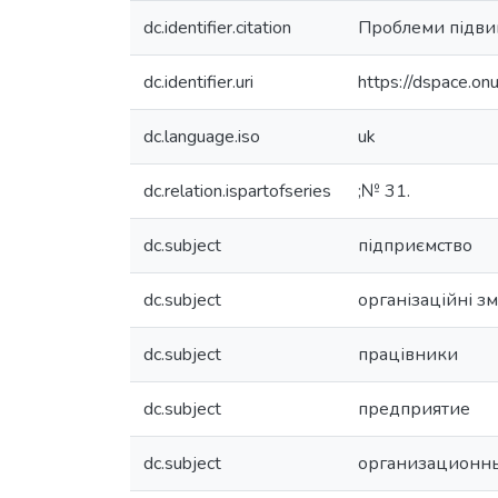
dc.identifier.citation
Проблеми підви
dc.identifier.uri
https://dspace.o
dc.language.iso
uk
dc.relation.ispartofseries
;№ 31.
dc.subject
підприємство
dc.subject
організаційні з
dc.subject
працівники
dc.subject
предприятие
dc.subject
организационн