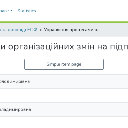
Space
Statistics
і та доповіді ЕПФ
Управління процесами організаційних змін на підприємствах
 організаційних змін на під
Simple item page
Володимирiвна
 Владимировна