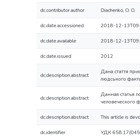
dc.contributor.author
Diachenko, O. O.
dc.date.accessioned
2018-12-13T09:
dc.date.available
2018-12-13T09:
dc.date.issued
2012
Дана стаття при
dc.description.abstract
людського факт
Данная статья 
dc.description.abstract
человеческого ф
dc.description.abstract
This article is de
dc.identifier
УДК 658.17(045