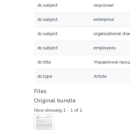
dc.subject
персонал
dc.subject
enterprise
dc.subject
organizational ch
dc.subject
employees
dc.title
Управління проц
dc.type
Article
Files
Original bundle
Now showing
1 - 1 of 1