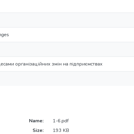
anges
есами організаційних змін на підприємствах
Name:
1-6.pdf
Size:
193 KB