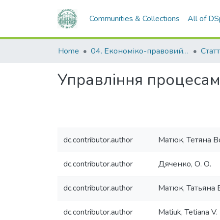
Communities & Collections
All of D
Home
04. Економіко-правовий факультет
Статт
Управління процесами
dc.contributor.author
Матюк, Тетяна 
dc.contributor.author
Дяченко, О. О.
dc.contributor.author
Матюк, Татьяна
dc.contributor.author
Matiuk, Tetiana V.