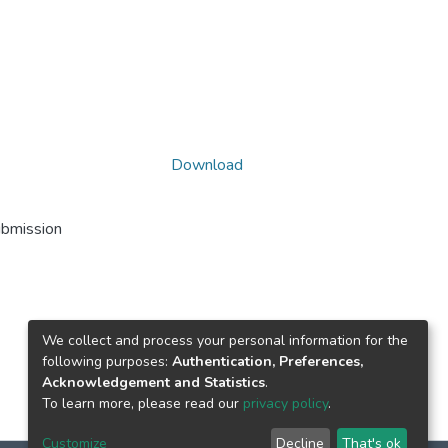
Download
ubmission
We collect and process your personal information for the
following purposes:
Authentication, Preferences,
Acknowledgement and Statistics
.
To learn more, please read our
privacy policy
.
Customize
Decline
That's ok