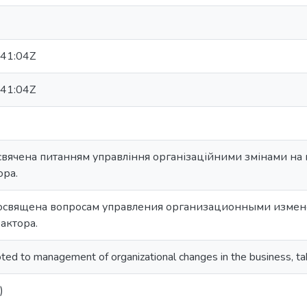
41:04Z
41:04Z
свячена питанням управління організаційними змінами на
ора.
посвящена вопросам управления организационными измен
актора.
voted to management of organizational changes in the business, ta
)