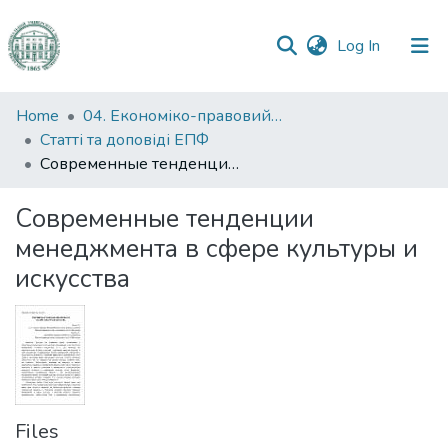
(current)
Log In
Communities
Home
04. Економіко-правовий факультет
&
Статті та доповіді ЕПФ
Collections
Современные тенденции менеджмента в сфере культуры и искусства
All of DSpace
Современные тенденции
менеджмента в сфере культуры и
Statistics
искусства
Files