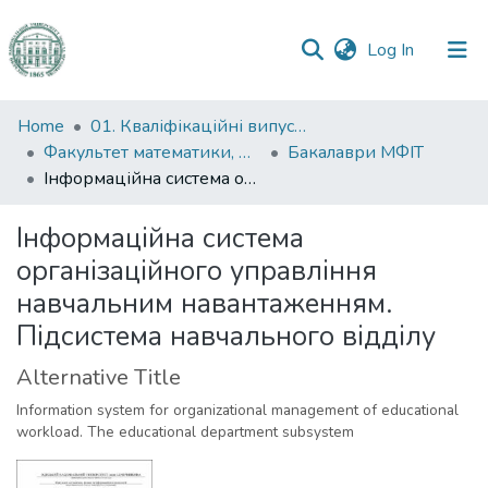
(current)
Log In
Communities
Home
01. Кваліфікаційні випускні роботи здобувачів вищої освіти
&
Факультет математики, фізики та інформаційних технологій
Бакалаври МФІТ
Collections
Інформаційна система організаційного управління навчальним навантаженням. Підсистема навчального відділу
All of DSpace
Інформаційна система
організаційного управління
Statistics
навчальним навантаженням.
Підсистема навчального відділу
Alternative Title
Information system for organizational management of educational
workload. The educational department subsystem