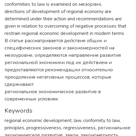
conformities to law is examined on мезорівні,
directions of development of regional economy are
determined under their action and recommendations are
given in relation to overcoming of negative processes that
restrain regional economic development in modern terms
В статье рассматривается действие общих и
специфических законов и закономерностей на
мезоуровне, определяются направления развития
региональной экономики под их действием и
предоставляются рекомендации относительно
преодоления негативных процессов, которые
сдерживают
региональное экономическое развитие в
современных условиях
Keywords
regional economic development
,
law
,
conformity to law
,
principles
,
progressiveness
,
regressiveness
,
региональное
экономическое развитие
,
закон
,
закономерность
,