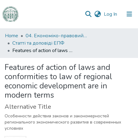
(current)
Log In
Communities
Home
04. Економіко-правовий факультет
&
Статті та доповіді ЕПФ
Collections
Features of action of laws and conformities to law of regional economic development are in modern terms
All of DSpace
Features of action of laws and
conformities to law of regional
Statistics
economic development are in
modern terms
Alternative Title
Особенности действия законов и закономерностей
регионального экономического развития в современных
условиях