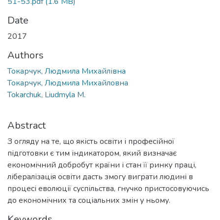
51-53.pdf
(1.6 MB)
Date
2017
Authors
Токарчук, Людмила Михайлівна
Токарчук, Людмила Михайловна
Tokarchuk, Liudmyla M.
Abstract
З огляду на те, що якість освіти і професійної
підготовки є тим індикатором, який визначає
економічний добробут країни і стан її ринку праці,
лібералізація освіти дасть змогу виграти людині в
процесі еволюції суспільства, гнучко пристосовуючись
до економічних та соціальних змін у ньому.
Keywords