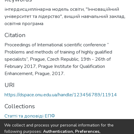
інтердисциплінарна модель освіти
,
"Інноваційний
університет та лідерство"
,
вищий навчальний заклад
,
освітня програма
Citation
Proceedings of International scientific conference “
Problems and methods of training of highly gualified
specialists”, Prague, Czech Republic, 19th - 26th of
February 2017, Prague Institute for Qualification
Enhancement, Prague, 2017.
URI
https://dspace.onu.edu.ua/handle/123456789/11914
Collections
Статті та доповіді ЕПФ
We collect and process your personal information for the
Full item page
following purposes:
Authentication, Preferences,