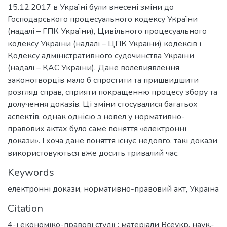
15.12.2017 в Україні були внесені зміни до
Господарського процесуального кодексу України
(надалі – ГПК України), Цивільного процесуального
кодексу України (надалі – ЦПК України) кодексів і
Кодексу адміністративного судочинства України
(надалі – КАС України). Дане волевиявлення
законотворців мало б спростити та пришвидшити
розгляд справ, сприяти покращенню процесу збору та
долучення доказів. Ці зміни стосувалися багатьох
аспектів, однак однією з новел у нормативно-
правових актах було саме поняття «електронні
докази». І хоча дане поняття існує недовго, такі докази
використовуються вже досить тривалий час.
Keywords
електронні докази
,
нормативно-правовий акт
,
Україна
Citation
4-і економіко-правові студії : матеріали Всеукр. наук.-