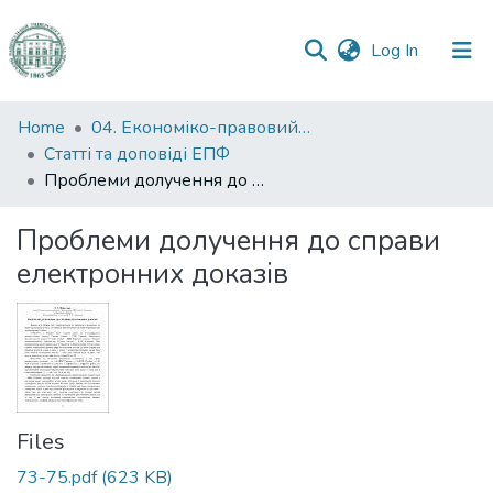
(current)
Log In
Communities
Home
04. Економіко-правовий факультет
&
Статті та доповіді ЕПФ
Collections
Проблеми долучення до справи електронних доказів
All of DSpace
Проблеми долучення до справи
електронних доказів
Statistics
Files
73-75.pdf
(623 KB)