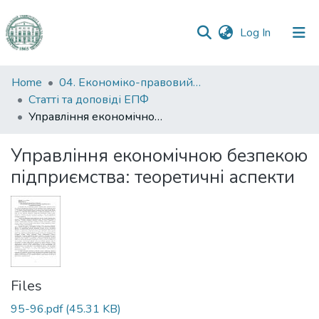
(current)
Log In
Communities
Home
04. Економіко-правовий факультет
&
Статті та доповіді ЕПФ
Collections
Управління економічною безпекою підприємства: теоретичні аспекти
All of DSpace
Управління економічною безпекою
підприємства: теоретичні аспекти
Statistics
Files
95-96.pdf
(45.31 KB)