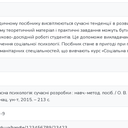
ичному посібнику висвітлюються сучасні тенденції в розвит
у теоретичний матеріал і практичні завдання можуть бути 
уково-дослідній роботі студентів. Це допоможе викладача
ення соціальної психології. Посібник стане в пригоді при п
уманітарних спеціальностей, що вивчають курс «Соціальна п
сна психологія: сучасні розробки : навч.-метод. посіб. / О. В.
ац. ун-т, 2015. – 213 с.
-9
u.edu.ua/handle/123456789/23423