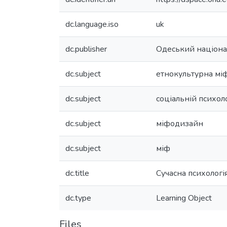
dc.language.iso
uk
dc.publisher
Одеський націонал
dc.subject
етнокультурна мі
dc.subject
соціальній психоло
dc.subject
міфодизайн
dc.subject
міф
dc.title
Сучасна психологія
dc.type
Learning Object
Files