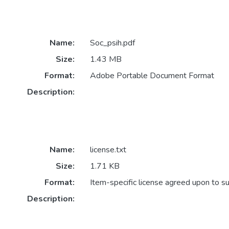
Name:
Soc_psih.pdf
Size:
1.43 MB
Format:
Adobe Portable Document Format
Description:
Name:
license.txt
Size:
1.71 KB
Format:
Item-specific license agreed upon to s
Description: