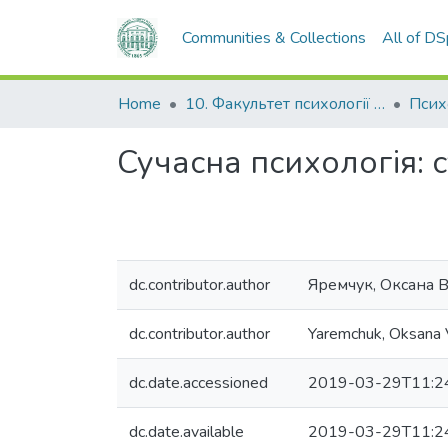
Communities & Collections
All of D
Home
10. Факультет психології та соціальної роботи
Псих
Сучасна психологія: 
dc.contributor.author
Яремчук, Оксана В
dc.contributor.author
Yaremchuk, Oksana 
dc.date.accessioned
2019-03-29T11:2
dc.date.available
2019-03-29T11:2