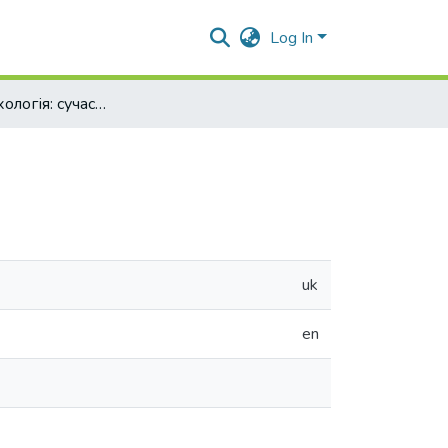
Log In
Сучасна психологія: сучасні розробки
uk
en