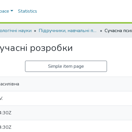
Space
Statistics
ологічні науки
Підручники, навчальні посібники та інші науково- та навчально-методичні праці ФПСР (Психологічні науки)
сучасні розробки
Simple item page
асилівна
V.
4:30Z
4:30Z