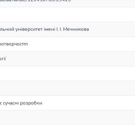
ьний університет імені І. І. Мечникова
фотворчостm
гії
: сучасні розробки