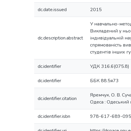
dc.date.issued
2015
У навчально-метод
Викладений у ньом
dc.description.abstract
індивідуальній на
спрямованість вивч
студентів інших г
dc.identifier
УДК 316.6(075.8)
dc.identifier
ББК 88.5я73
Яремчук, О. В. Суча
dc.identifier.citation
Одеса : Одеський н
dc.identifier.isbn
978-617-689-095
dc.identifier.uri
https://dspace.on