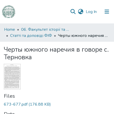
(current)
Log In
Communities
Home
06. Факультет історії та філософії
&
Статті та доповіді ФІФ
Черты южного наречия в говоре с. Терновка
Collections
Черты южного наречия в говоре с.
All of DSpace
Терновка
Statistics
Files
673-677.pdf
(176.88 KB)