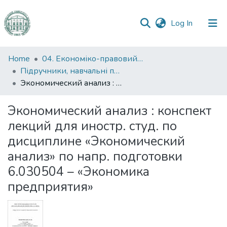
(current)
Log In
Communities
Home
04. Економіко-правовий факультет
&
Підручники, навчальні посібники та інші науково- та навчально-методичні праці ЕПФ
Collections
Экономический анализ : конспект лекций для иностр. студ. по дисциплине «Экономический анализ» по напр. подготовки 6.030504 – «Экономика предприятия»
All of DSpace
Экономический анализ : конспект
лекций для иностр. студ. по
Statistics
дисциплине «Экономический
анализ» по напр. подготовки
6.030504 – «Экономика
предприятия»