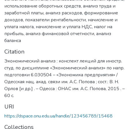
использование оборотных средств
,
анализ труда и
заработной платы
,
анализ расходов
,
формирование
доходов
,
показатели рентабельности
,
начисление и
уплата налога
,
начисление и уплата НДС
,
налог на
прибыль
,
анализ финансовой отчетности
,
анализ
баланса
Citation
Экономический анализ : конспект лекций для иностр.
студ. по дисциплине «Экономический анализ» по напр.
подготовки 6.030504 – «Экономика предприятия» /
Одесская нац. акад. связи им. А.С. Попова ; сост.: В. Н.
Орлов [и др.] . – Одесса : ОНАС им. А.С. Попова, 2015 . –
60 с.
URI
https://dspace.onu.edu.ua/handle/123456789/15468
Collections