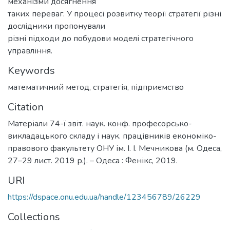
механізми досягнення
таких переваг. У процесі розвитку теорії стратегії різні
дослідники пропонували
різні підходи до побудови моделі стратегічного
управління.
Keywords
математичний метод
,
стратегія
,
підприємство
Citation
Матеріали 74-ї звіт. наук. конф. професорсько-
викладацького складу і наук. працівників економіко-
правового факультету ОНУ ім. І. І. Мечникова (м. Одеса,
27–29 лист. 2019 р.). – Одеса : Фенікс, 2019.
URI
https://dspace.onu.edu.ua/handle/123456789/26229
Collections