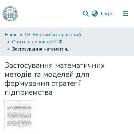
(current)
Log In
Communities
Home
04. Економіко-правовий факультет
&
Статті та доповіді ЕПФ
Collections
Застосування математичних методів та моделей для формування стратегії підприємства
All of DSpace
Застосування математичних
методів та моделей для
Statistics
формування стратегії
підприємства