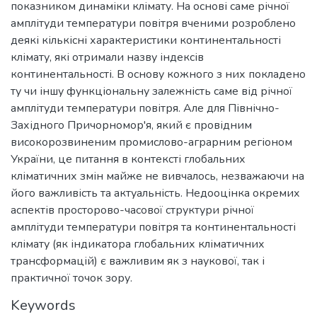
показником динаміки клімату. На основі саме річної
амплітуди температури повітря вченими розроблено
деякі кількісні характеристики континентальності
клімату, які отримали назву індексів
континентальності. В основу кожного з них покладено
ту чи іншу функціональну залежність саме від річної
амплітуди температури повітря. Але для Північно-
Західного Причорномор'я, який є провідним
високорозвиненим промислово-аграрним регіоном
України, це питання в контексті глобальних
кліматичних змін майже не вивчалось, незважаючи на
його важливість та актуальність. Недооцінка окремих
аспектів просторово-часової структури річної
амплітуди температури повітря та континентальності
клімату (як індикатора глобальних кліматичних
трансформацій) є важливим як з наукової, так і
практичної точок зору.
Keywords