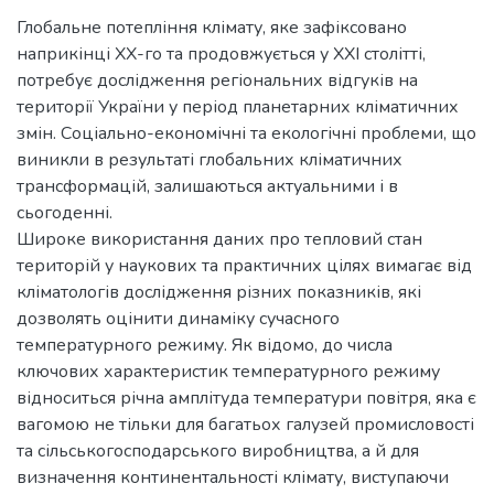
Глобальне потепління клімату, яке зафіксовано
наприкінці XX-го та продовжується у XXI столітті,
потребує дослідження регіональних відгуків на
території України у період планетарних кліматичних
змін. Соціально-економічні та екологічні проблеми, що
виникли в результаті глобальних кліматичних
трансформацій, залишаються актуальними і в
сьогоденні.
Широке використання даних про тепловий стан
територій у наукових та практичних цілях вимагає від
кліматологів дослідження різних показників, які
дозволять оцінити динаміку сучасного
температурного режиму. Як відомо, до числа
ключових характеристик температурного режиму
відноситься річна амплітуда температури повітря, яка є
вагомою не тільки для багатьох галузей промисловості
та сільськогосподарського виробництва, а й для
визначення континентальності клімату, виступаючи