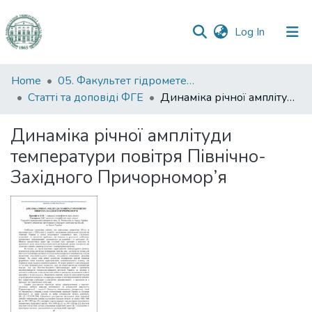
(current)
Log In
Communities
Home
05. Факультет гідрометеорології і екології
&
Статті та доповіді ФГЕ
Динаміка річної амплітуди температури повітря Північно-Західного Причорномор’я
Collections
Динаміка річної амплітуди
All of DSpace
температури повітря Північно-
Західного Причорномор’я
Statistics