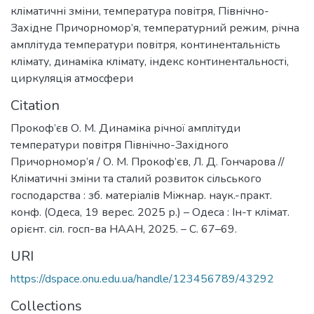
кліматичні зміни
,
температура повітря
,
Північно-
Західне Причорномор’я
,
температурний режим
,
річна
амплітуда температури повітря
,
континентальність
клімату
,
динаміка клімату
,
індекс континентальності
,
циркуляція атмосфери
Citation
Прокоф’єв О. М. Динаміка річної амплітуди
температури повітря Північно-Західного
Причорномор’я / О. М. Прокоф’єв, Л. Д. Гончарова //
Кліматичні зміни та сталий розвиток сільського
господарства : зб. матеріалів Міжнар. наук.-практ.
конф. (Одеса, 19 верес. 2025 р.) – Одеса : Ін-т клімат.
орієнт. сіл. госп-ва НААН, 2025. – С. 67–69.
URI
https://dspace.onu.edu.ua/handle/123456789/43292
Collections