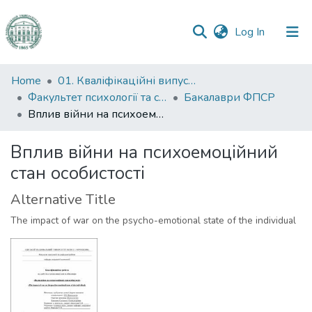
(current)
Log In
Communities
Home
01. Кваліфікаційні випускні роботи здобувачів вищої освіти
&
Факультет психології та соціальної роботи
Бакалаври ФПСР
Collections
Вплив війни на психоемоційний стан особистості
All of DSpace
Вплив війни на психоемоційний
стан особистості
Statistics
Alternative Title
The impact of war on the psycho-emotional state of the individual