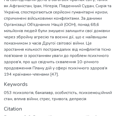
як Афганістан, Ірак, Нігерія, Південний Судан, Сирія та
Україна, спостерігаються серйозні гуманітарні кризи,
спричинені військовими конфліктами. За даними
Організації Об'єднаних Націй (ООН), понад 68,6
мільйонів людей були змушені залишити свої домівки
через збройну агресію та воєнні дії, що є найвищим
показником з часів Другої світової війни. Це
зростання кількості постраждалих від конфліктів тісно
пов’язане із зростанням уваги до проблем психічного
здоров’я, про що свідчить схвалення 10-річного
продовження Плану дій у сфері психічного здоров’я
194 країнами-членами [47].
Keywords
053 психологія
,
бакалавр
,
особистість
,
психоемоційний
стан
,
вплив війни
,
стрес
,
тривога
,
депресія
Citation