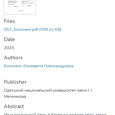
Files
053_Близнюк.pdf
(598.12 KB)
Date
2025
Authors
Близнюк, Єлизавета Олександрівна
Publisher
Одеський національний університет імені І. І.
Мечникова
Abstract
На сьогоднішній день в багатьох країнах світу, таких