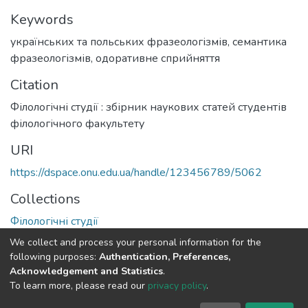
Keywords
українських та польських фразеологізмів
,
семантика
фразеологізмів
,
одоративне сприйняття
Citation
Філологічні студії : збірник наукових статей студентів
філологічного факультету
URI
https://dspace.onu.edu.ua/handle/123456789/5062
Collections
Філологічні студії
We collect and process your personal information for the
Full item page
following purposes:
Authentication, Preferences,
Acknowledgement and Statistics
.
To learn more, please read our
privacy policy
.
DSpace software
copyright © 2009-2026
LYRASIS