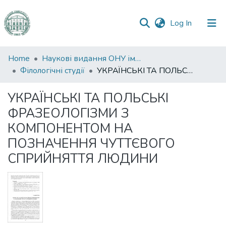
(current)
Log In
Communities
Home
Наукові видання ОНУ імені І. І. Мечникова
&
Філологічні студії
УКРАЇНСЬКІ ТА ПОЛЬСЬКІ ФРАЗЕОЛОГІЗМИ З КОМПОНЕНТОМ НА ПОЗНАЧЕННЯ ЧУТТЄВОГО СПРИЙНЯТТЯ ЛЮДИНИ
Collections
УКРАЇНСЬКІ ТА ПОЛЬСЬКІ
All of DSpace
ФРАЗЕОЛОГІЗМИ З
КОМПОНЕНТОМ НА
Statistics
ПОЗНАЧЕННЯ ЧУТТЄВОГО
СПРИЙНЯТТЯ ЛЮДИНИ