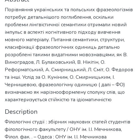
Порівняння українських та польських фразеологізмів
потребує детальнішого поглиблення, оскільки
проблеми лінгвістичної семантики отримали новий
імпульс в аспекті когнітивного підходу вивчення
мовного матеріалу. Питання семантики, структури,
класифікації фразеологічних одиниць детально
розроблені такими видатними мовознавцями, як В.
Виноградов, Л. Булаховський, В. Нікітін, О.
Реформатський, А. Смирницький, Л. Сміт, О. Федоров
та інші. Услід за О. Куніним, О. Смирницьким, І.
Чернишевою, фразеологічну одиницю ( далі – ФО)
визначаємо як нарізнооформлену сполуку слів, що
характеризується стійкістю та ідіоматичністю
Description
Філологічні студії : збірник наукових статей студентів
філологічного факультету / ОНУ ім. І.І. Мечникова,
Філол. фак. . – Одеса : ОНУ ім. І.І. Мечникова