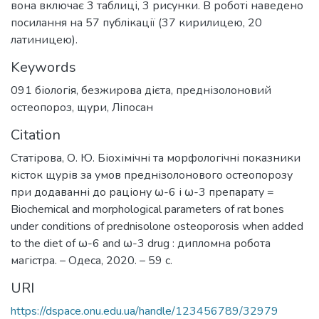
вона включає 3 таблиці, 3 рисунки. В роботі наведено
посилання на 57 публікації (37 кирилицею, 20
латиницею).
Keywords
091 біологія
,
безжирова дієта
,
преднізолоновий
остеопороз
,
щури
,
Ліпосан
Citation
Статірова, О. Ю. Біохімічні та морфологічні показники
кісток щурів за умов преднізолонового остеопорозу
при додаванні до раціону ω-6 і ω-3 препарату =
Biochemical and morphological parameters of rat bones
under conditions of prednisolone osteoporosis when added
to the diet of ω-6 and ω-3 drug : дипломна робота
магістра. – Одеса, 2020. – 59 с.
URI
https://dspace.onu.edu.ua/handle/123456789/32979