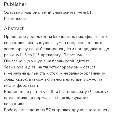
Publisher
Одеський національний університет імені І. І.
Мечникова
Abstract
Проведено дослідження біохімічних і морфологічних
показників кісток щурів за умов преднізолонового
остеопорозу на тлі безжирової дієти при додаванні до
раціону -6 та -3 препарату «Ліпосану».
Показано, що у щурів на безжировій дієті та
безжировій дієті на тлі остеопорозу змінюється
мінеральна щільність кісток, мінерально-органічний
склад кісток, а також активність еластази, лужної та
кислої фосфатази.
Введення до раціону -6 та -3 препарату «Ліпосану»
призводило до нормалізації досліджуваних
показників.
Роботу викладено на 57 сторінках друкованого тексту,