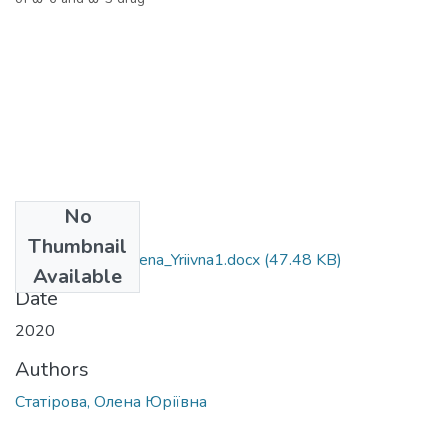
No
Files
Thumbnail
091_Statirova_Olena_Yriivna1.docx
(47.48 KB)
Available
Date
2020
Authors
Статірова, Олена Юріївна