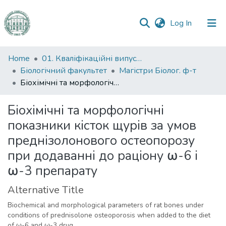
(current)
Log In
Communities
Home
01. Кваліфікаційні випускні роботи здобувачів вищої освіти
&
Біологічний факультет
Магістри Біолог. ф-т
Collections
Біохімічні та морфологічні показники кісток щурів за умов преднізолонового остеопорозу при додаванні до раціону ω-6 і ω-3 препарату
All of DSpace
Біохімічні та морфологічні
показники кісток щурів за умов
Statistics
преднізолонового остеопорозу
при додаванні до раціону ω-6 і
ω-3 препарату
Alternative Title
Biochemical and morphological parameters of rat bones under
conditions of prednisolone osteoporosis when added to the diet
of ω-6 and ω-3 drug