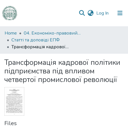
(current)
Log In
Communities
Home
04. Економіко-правовий факультет
&
Статті та доповіді ЕПФ
Collections
Трансформація кадрової політики підприємства під впливом четвертої промислової революції
All of DSpace
Трансформація кадрової політики
підприємства під впливом
Statistics
четвертої промислової революції
Files