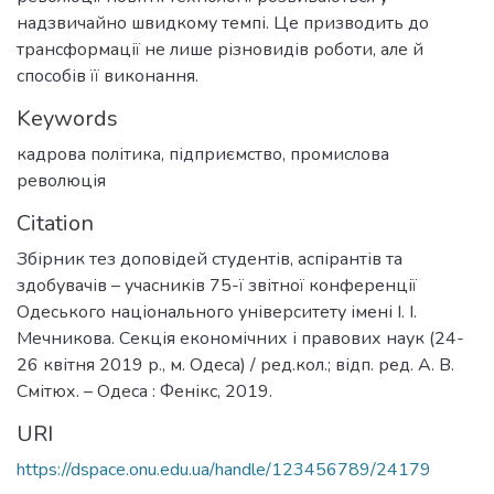
надзвичайно швидкому темпі. Це призводить до
трансформації не лише різновидів роботи, але й
способів її виконання.
Keywords
кадрова політика
,
підприємство
,
промислова
революція
Citation
Збірник тез доповідей студентів, аспірантів та
здобувачів – учасників 75-ї звітної конференції
Одеського національного університету імені І. І.
Мечникова. Секція економічних і правових наук (24-
26 квітня 2019 р., м. Одеса) / ред.кол.; відп. ред. А. В.
Смітюх. – Одеса : Фенікс, 2019.
URI
https://dspace.onu.edu.ua/handle/123456789/24179