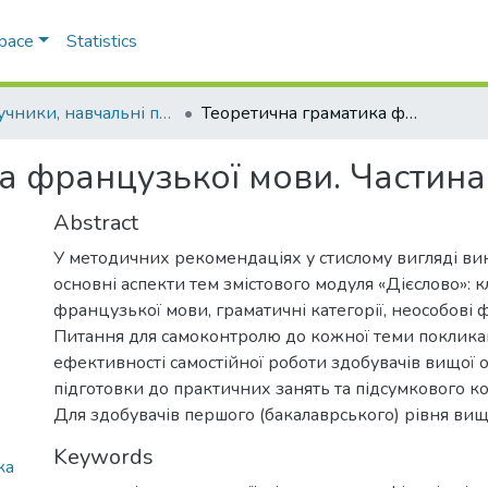
Space
Statistics
Підручники, навчальні посібники та інші науково- та навчально-методичні праці РГФ
Теоретична граматика французької мови. Частина 2: Дієслово
 французької мови. Частина 
Abstract
У методичних рекомендаціях у стислому вигляді ви
основні аспекти тем змістового модуля «Дієслово»: к
французької мови, граматичні категорії, неособові ф
Питання для самоконтролю до кожної теми поклика
ефективності самостійної роботи здобувачів вищої ос
підготовки до практичних занять та підсумкового к
Для здобувачів першого (бакалаврського) рівня вищо
Keywords
ка