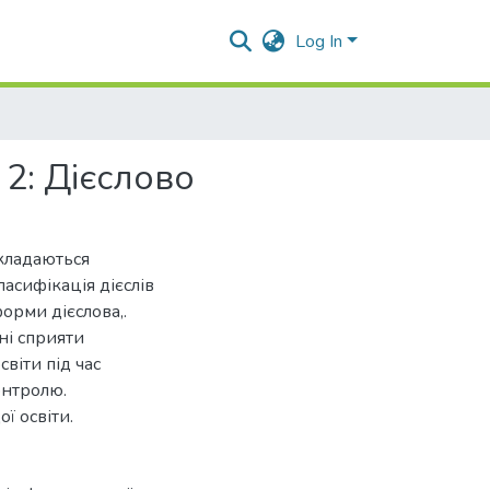
Log In
2: Дієслово
кладаються
ласифікація дієслів
орми дієслова,.
ні сприяти
віти під час
онтролю.
ї освіти.