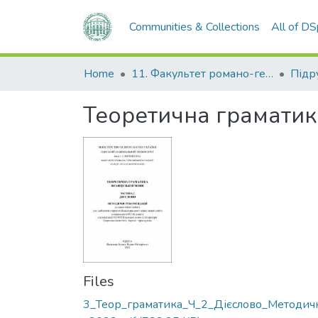
Communities & Collections
All of D
Home
11. Факультет романо-германської філології
Теоретична граматика
Files
3_Теор_граматика_Ч_2_Дієслово_Методич