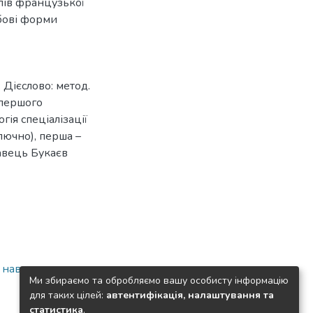
слів французької
бові форми
 Дієслово: метод.
 першого
гія спеціалізації
лючно), перша –
давець Букаєв
а навчально-
Ми збираємо та обробляємо вашу особисту інформацію
для таких цілей:
автентифікація, налаштування та
статистика
.