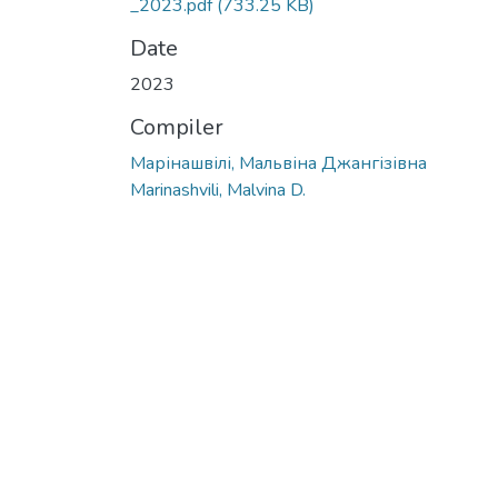
_2023.pdf
(733.25 KB)
Date
2023
Compiler
Марінашвілі, Мальвіна Джангізівна
Marinashvili, Malvina D.