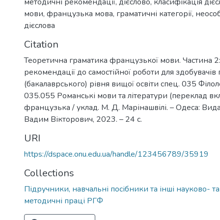
методичні рекомендації
,
дієслово
,
класифікація діє
мови
,
французька мова
,
граматичні категорії
,
неосо
дієслова
Citation
Теоретична граматика французької мови. Частина 2:
рекомендації до самостійної роботи для здобувачів
(бакалаврського) рівня вищої освіти спец. 035 Філоло
035.055 Романські мови та літератури (переклад вк
французька / уклад. М. Д. Марінашвілі. – Одеса: Ви
Вадим Вікторович, 2023. – 24 с.
URI
https://dspace.onu.edu.ua/handle/123456789/35919
Collections
Підручники, навчальні посібники та інші науково- т
методичні праці РГФ