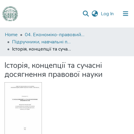
(current)
Log In
Communities
Home
04. Економіко-правовий факультет
&
Підручники, навчальні посібники та інші науково- та навчально-методичні праці ЕПФ
Collections
Історія, концепції та сучасні досягнення правової науки
All of DSpace
Історія, концепції та сучасні
досягнення правової науки
Statistics