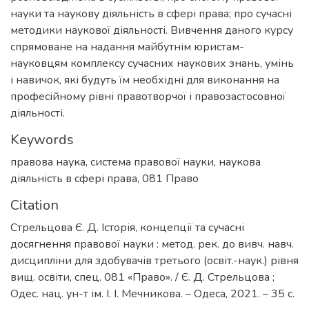
науки та наукову діяльність в сфері права; про сучасні
методики наукової діяльності. Вивчення даного курсу
спрямоване на надання майбутнім юристам-
науковцям комплексу сучасних наукових знань, умінь
і навичок, які будуть їм необхідні для виконання на
професійному рівні правотворчої і правозастосовної
діяльності.
Keywords
правова наука
,
система правової науки
,
наукова
діяльність в сфері права
,
081 Право
Citation
Стрельцова Є. Д. Історія, концепції та сучасні
досягнення правової науки : метод. рек. до вивч. навч.
дисципліни для здобувачів третього (освіт.-наук.) рівня
вищ. освіти, спец. 081 «Право». / Є. Д. Стрельцова ;
Одес. нац. ун-т ім. І. І. Мечникова. – Одеса, 2021. – 35 с.