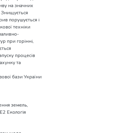
иву на значних
. Знищується
рив порушується і
кової техніки
паливно-
р при горінні,
ється
апуску процесів
ахунку та
вової бази України
ення земель
,
Е2 Екологія