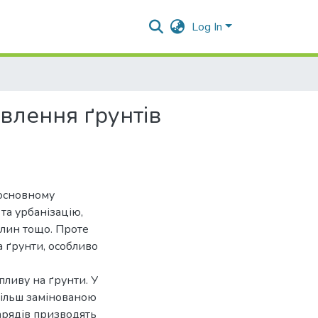
Log In
влення ґрунтів
 основному
та урбанізацію,
лин тощо. Проте
 ґрунти, особливо
пливу на ґрунти. У
йбільш замінованою
нарядів призводять