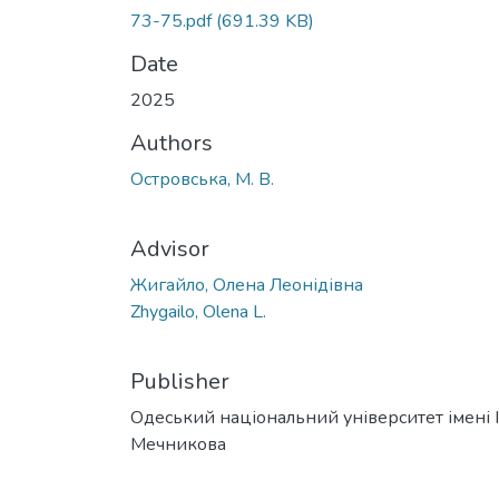
73-75.pdf
(691.39 KB)
Date
2025
Authors
Островська, М. В.
Advisor
Жигайло, Олена Леонідівна
Zhygailo, Olena L.
Publisher
Одеський національний університет імені І. 
Мечникова