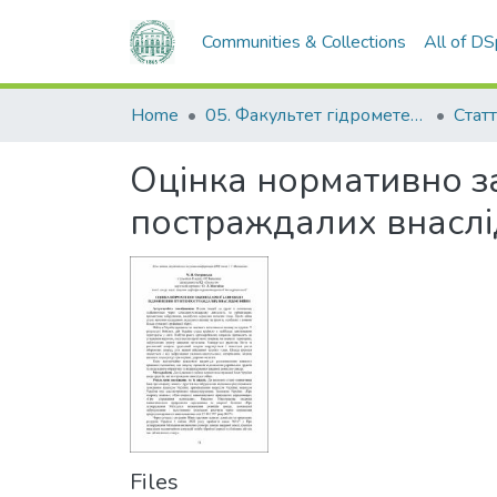
Communities & Collections
All of D
Home
05. Факультет гідрометеорології і екології
Статт
Оцінка нормативно з
постраждалих внаслі
Files