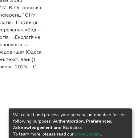
бази щодо
 М. В. Островська
конференції ОНУ
логія». Підсекції:
орологія», «Водні
огія», «Екологічне
еанологія та
ередовища» (Одеса,
. текст. дані (1
никова, 2025. – С.
We collect and process your personal information for the
following purposes:
Authentication, Preferences,
Acknowledgement and Statistics
.
To learn more, please read our
privacy policy
.