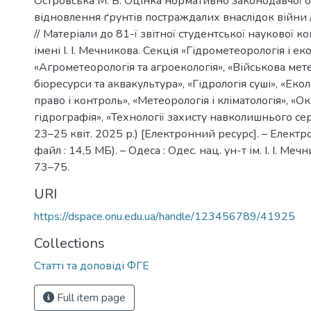
Островська М. В. Оцінка нормативно законодавчої 
відновлення ґрунтів постраждалих внаслідок війни /
// Матеріали до 81-ї звітної студентської наукової 
імені І. І. Мечникова. Секція «Гідрометеорологія і еко
«Агрометеорологія та агроекологія», «Військова мете
біоресурси та аквакультура», «Гідрологія суші», «Екол
право і контроль», «Метеорологія і кліматологія», «Ок
гідрографія», «Технології захисту навколишнього с
23–25 квіт. 2025 р.) [Електронний ресурс]. – Електрон
файл : 14,5 МБ). – Одеса : Одес. нац. ун-т ім. І. І. Меч
73–75.
URI
https://dspace.onu.edu.ua/handle/123456789/41925
Collections
Статті та доповіді ФГЕ
Full item page