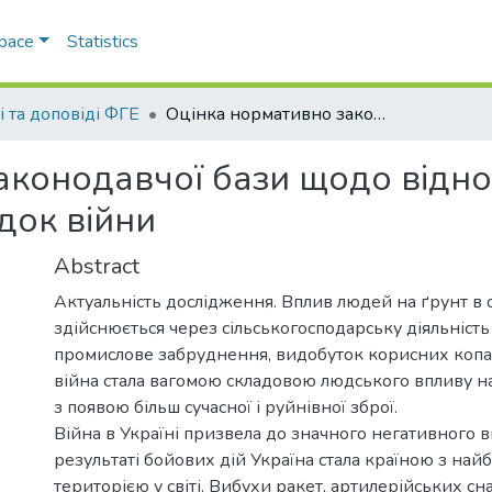
Space
Statistics
і та доповіді ФГЕ
Оцінка нормативно законодавчої бази щодо відновлення ґрунтів постраждалих внаслідок війни
аконодавчої бази щодо відно
док війни
Abstract
Актуальність дослідження. Вплив людей на ґрунт в
здійснюється через сільськогосподарську діяльність 
промислове забруднення, видобуток корисних копа
війна стала вагомою складовою людського впливу на
з появою більш сучасної і руйнівної зброї.
Війна в Україні призвела до значного негативного в
результаті бойових дій Україна стала країною з на
територією у світі. Вибухи ракет, артилерійських с