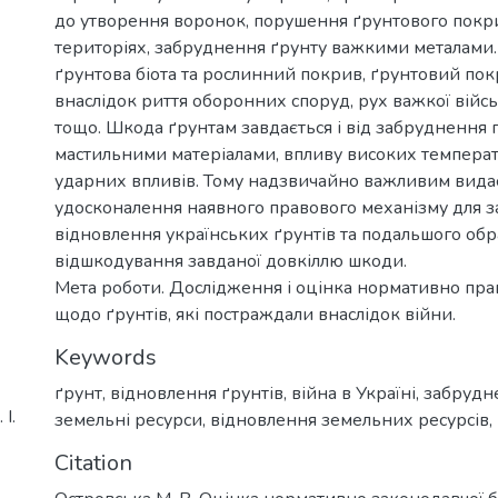
до утворення воронок, порушення ґрунтового покр
територіях, забруднення ґрунту важкими металами
ґрунтова біота та рослинний покрив, ґрунтовий пок
внаслідок риття оборонних споруд, рух важкої війсь
тощо. Шкода ґрунтам завдається і від забруднення 
мастильними матеріалами, впливу високих температу
ударних впливів. Тому надзвичайно важливим вида
удосконалення наявного правового механізму для з
відновлення українських ґрунтів та подальшого обр
відшкодування завданої довкіллю шкоди.
Мета роботи. Дослідження і оцінка нормативно пра
щодо ґрунтів, які постраждали внаслідок війни.
Keywords
ґрунт
,
відновлення ґрунтів
,
війна в Україні
,
забрудн
І.
земельні ресурси
,
відновлення земельних ресурсів
,
Citation