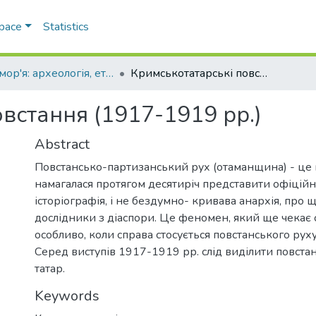
Space
Statistics
Лукомор'я: археологія, етнологія, історія Північно-Західного Причорномор'я
Кримськотатарські повстання (1917-1919 рр.)
встання (1917-1919 рр.)
Abstract
Повстансько-партизанський рух (отаманщина) - це 
намагалася протягом десятиріч представити офіцій
історіографія, і не бездумно- кривава анархія, про 
дослідники з діаспори. Це феномен, який ще чекає с
особливо, коли справа стосується повстанського руху
Серед виступів 1917-1919 рр. слід виділити повст
татар.
Keywords