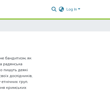
Log In
не бандитизм, як
на радянська
що пишуть деякі
воїх дослідників,
 етнічних груп.
ання кримських