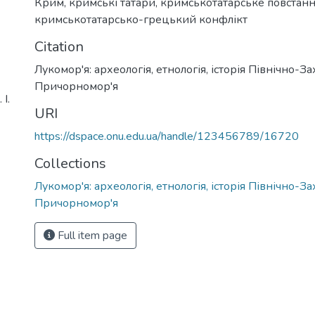
Крим
,
кримські татари
,
кримськотатарське повстан
кримськотатарсько-грецький конфлікт
Citation
Лукомор'я: археологія, етнологія, історія Північно-З
Причорномор'я
І.
URI
https://dspace.onu.edu.ua/handle/123456789/16720
Collections
Лукомор'я: археологія, етнологія, історія Північно-З
Причорномор'я
Full item page