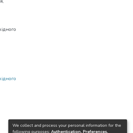
ня
,
ахідного
ахідного
We collect and process your personal information for the
following purposes:
Authentication, Preferences,