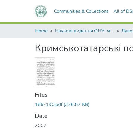
Communities & Collections
All of D
Home
Наукові видання ОНУ імені І. І. Мечникова
Кримськотатарські по
Files
186-190.pdf
(326.57 KB)
Date
2007