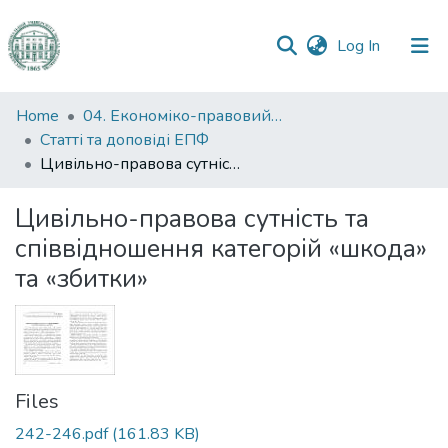
(current)
Log In
Communities
Home
04. Економіко-правовий факультет
&
Статті та доповіді ЕПФ
Collections
Цивільно-правова сутність та співвідношення категорій «шкода» та «збитки»
All of DSpace
Цивільно-правова сутність та
співвідношення категорій «шкода»
Statistics
та «збитки»
Files
242-246.pdf
(161.83 KB)