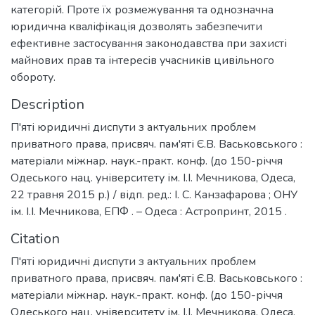
категорій. Проте їх розмежування та однозначна
юридична кваліфікація дозволять забезпечити
ефективне застосування законодавства при захисті
майнових прав та інтересів учасників цивільного
обороту.
Description
П'яті юридичні диспути з актуальних проблем
приватного права, присвяч. пам'яті Є.В. Васьковського :
матеріали міжнар. наук.-практ. конф. (до 150-річчя
Одеського нац. університету ім. І.І. Мечникова, Одеса,
22 травня 2015 р.) / відп. ред.: І. С. Канзафарова ; ОНУ
ім. І.І. Мечникова, ЕПФ . – Одеса : Астропринт, 2015 .
Citation
П'яті юридичні диспути з актуальних проблем
приватного права, присвяч. пам'яті Є.В. Васьковського :
матеріали міжнар. наук.-практ. конф. (до 150-річчя
Одеського нац. університету ім. І.І. Мечникова, Одеса,