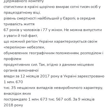
Державного комітету
статистики в країні щорічно вмирає сотні тисяч осіб у
працездатному віці,
рівень смертності найбільший у Європі, а середня
тривалість життя
67 років у чоловіків і 77 у жінок. Не можна випустити
з уваги й той факт,
що кожний регіон України характеризується своїм
«переліком» небезпек,
обумовлених географічним положенням, розподілом і
профілем
продуктивних сил. Так, згідно з даними місцевих
органів виконавчої
влади за 12 місяців 2017 року в Україні зареєстровано
1 млн. 670
тис. 35 нещасних випадків невиробничого характеру,
внаслідок яких
постраждало 1 млн. 673 тис. 567 осіб. За 9 місяців
2018 року