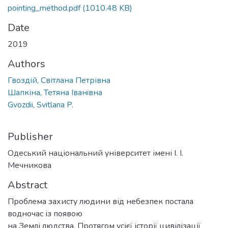
pointing_method.pdf
(1010.48 KB)
Date
2019
Authors
Гвоздій, Світлана Петрівна
Шапкіна, Тетяна Iванiвна
Gvozdii, Svitlana P.
Publisher
Одеський національний університет імені І. І.
Мечникова
Abstract
Проблема захисту людини від небезпек постала
водночас із появою
на Землі людства. Протягом усієї історії цивілізації