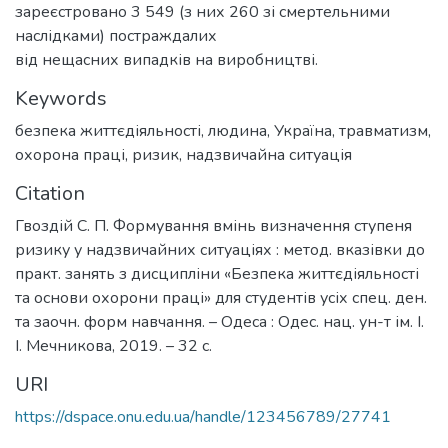
зареєстровано 3 549 (з них 260 зі смертельними
наслідками) постраждалих
від нещасних випадків на виробництві.
Keywords
безпека життєдіяльності
,
людина
,
Україна
,
травматизм
,
охорона праці
,
ризик
,
надзвичайна ситуація
Citation
Гвоздій С. П. Формування вмінь визначення ступеня
ризику у надзвичайних ситуаціях : метод. вказівки до
практ. занять з дисципліни «Безпека життєдіяльності
та основи охорони праці» для студентів усіх спец. ден.
та заочн. форм навчання. – Одеса : Одес. нац. ун-т ім. І.
І. Мечникова, 2019. – 32 с.
URI
https://dspace.onu.edu.ua/handle/123456789/27741