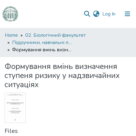
(current)
Log In
Communities
Home
02. Біологічний факультет
&
Підручники, навчальні посібники та інші науково- та навчально-методичні праці БФ
Collections
Формування вмінь визначення ступеня ризику у надзвичайних ситуаціях
All of DSpace
Формування вмінь визначення
ступеня ризику у надзвичайних
Statistics
ситуаціях
Files