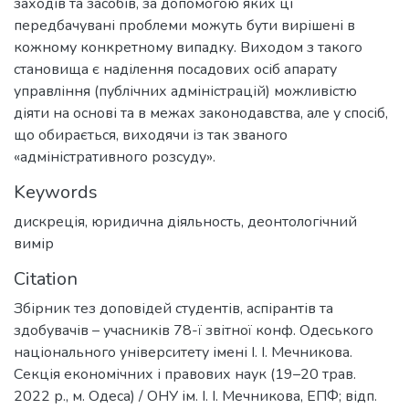
заходів та засобів, за допомогою яких ці
передбачувані проблеми можуть бути вирішені в
кожному конкретному випадку. Виходом з такого
становища є наділення посадових осіб апарату
управління (публічних адміністрацій) можливістю
діяти на основі та в межах законодавства, але у спосіб,
що обирається, виходячи із так званого
«адміністративного розсуду».
Keywords
дискреція
,
юридична діяльность
,
деонтологічний
вимір
Citation
Збірник тез доповідей студентів, аспірантів та
здобувачів – учасників 78-ї звітної конф. Одеського
національного університету імені І. І. Мечникова.
Секція економічних і правових наук (19–20 трав.
2022 р., м. Одеса) / ОНУ ім. І. І. Мечникова, ЕПФ; відп.