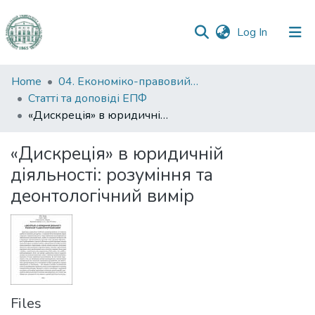
(current)
Log In
Communities
Home
04. Економіко-правовий факультет
&
Статті та доповіді ЕПФ
Collections
«Дискреція» в юридичній діяльності: розуміння та деонтологічний вимір
All of DSpace
«Дискреція» в юридичній
діяльності: розуміння та
Statistics
деонтологічний вимір
Files