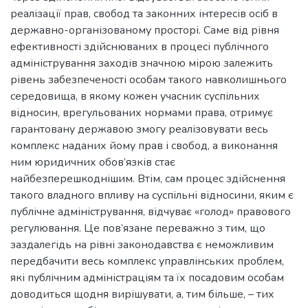
реалізації прав, свобод та законних інтересів осіб в
державно-організованому просторі. Саме від рівня
ефективності здійснюваних в процесі публічного
адміністрування заходів значною мірою залежить
рівень забезпеченості особам такого навколишнього
середовища, в якому кожен учасник суспільних
відносин, врегульованих нормами права, отримує
гарантовану державою змогу реалізовувати весь
комплекс наданих йому прав і свобод, а виконання
ним юридичних обов’язків стає
найбезперешкоднішим. Втім, сам процес здійснення
такого владного впливу на суспільні відносини, яким є
публічне адміністрування, відчуває «голод» правового
регулювання. Це пов’язане переважно з тим, що
заздалегідь на рівні законодавства є неможливим
передбачити весь комплекс управлінських проблем,
які публічним адміністраціям та їх посадовим особам
доводиться щодня вирішувати, а, тим більше, – тих