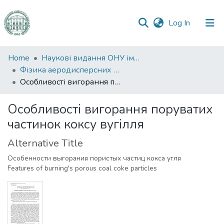
(current)
Log In
Communities
Home
Наукові видання ОНУ імені І. І. Мечникова
&
Фізика аеродисперсних систем
Collections
Особливості вигорання поруватих частинок коксу вугілля
All of DSpace
Особливості вигорання поруватих
частинок коксу вугілля
Statistics
Alternative Title
Особенности выгорания пористых частиц кокса угля
Features of burning's porous coal coke particles