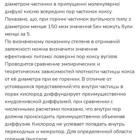
діаметром частинки в припущенні молекулярної
дифузії кисню всередині пор частинок коксу.
Показано, що, при горінні частинок вугільного пилу з
діаметром менше 150 мкм значення Sev можуть були
менші за 5.
По визначеному показнику степеня в отриманій
залежності можна визначити значення
ефективної питомої поверхні пор коксу вугілля.
Проводится сравнение эмпирических и
теоретических зависимостей плотности частицы кокса
от её диаметра при ее горении. В отличие от
устоявшихся представлений,что внутри частицы в
порах кислород диффундирует преимущественно
кнудсенивской диффузией, при сравнении с
численными расчетами показано, что внутри пор
должна происходить преимущественно объемная
диффузия. Кислород не успевает попадать внутрь
переходных и микропор. Для определенной области
горения (высокое