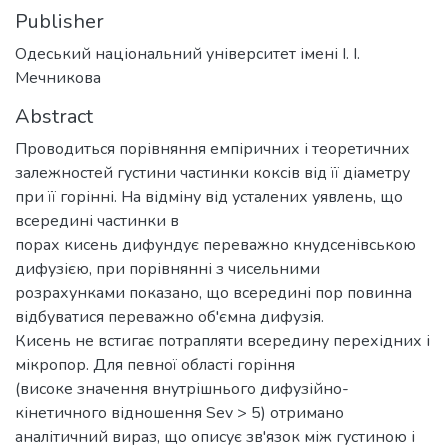
Publisher
Одеський національний університет імені І. І.
Мечникова
Abstract
Проводиться порівняння емпіричних і теоретичних
залежностей густини частинки коксів від її діаметру
при її горінні. На відміну від усталених уявлень, що
всередині частинки в
порах кисень дифундує переважно кнудсенівською
дифузією, при порівнянні з чисельними
розрахунками показано, що всередині пор повинна
відбуватися переважно об'ємна дифузія.
Кисень не встигає потрапляти всередину перехідних і
мікропор. Для певної області горіння
(високе значення внутрішнього дифузійно-
кінетичного відношення Sev > 5) отримано
аналітичний вираз, що описує зв'язок між густиною і