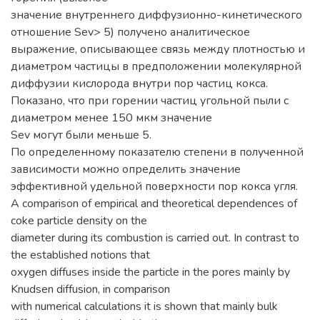
значение внутреннего диффузионно-кинетического
отношение Sev> 5) получено аналитическое
выражение, описывающее связь между плотностью и
диаметром частицы в предположении молекулярной
диффузии кислорода внутри пор частиц кокса.
Показано, что при горении частиц угольной пыли с
диаметром менее 150 мкм значение
Sev могут были меньше 5.
По определенному показателю степени в полученной
зависимости можно определить значение
эффективной удельной поверхности пор кокса угля.
A comparison of empirical and theoretical dependences of
coke particle density on the
diameter during its combustion is carried out. In contrast to
the established notions that
oxygen diffuses inside the particle in the pores mainly by
Knudsen diffusion, in comparison
with numerical calculations it is shown that mainly bulk