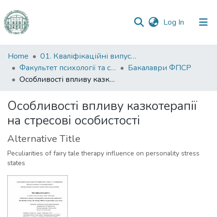
(current)
Log In
Communities
Home
01. Кваліфікаційні випускні роботи здобувачів вищої освіти
&
Факультет психології та соціальної роботи
Бакалаври ФПСР
Collections
Особливості впливу казкотерапії на стресові особистості
All of DSpace
Особливості впливу казкотерапії
на стресові особистості
Statistics
Alternative Title
Peculiarities of fairy tale therapy influence on personality stress
states