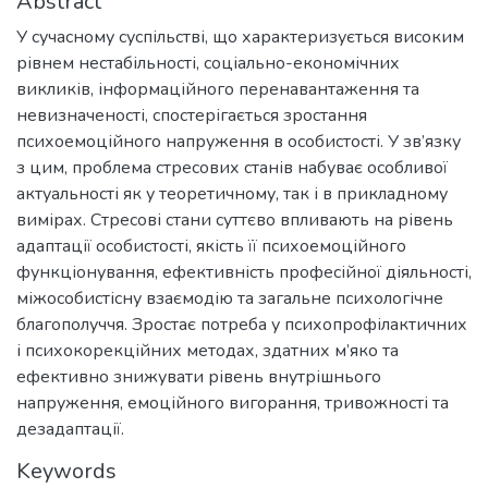
Abstract
У сучасному суспільстві, що характеризується високим
рівнем нестабільності, соціально-економічних
викликів, інформаційного перенавантаження та
невизначеності, спостерігається зростання
психоемоційного напруження в особистості. У зв’язку
з цим, проблема стресових станів набуває особливої
актуальності як у теоретичному, так і в прикладному
вимірах. Стресові стани суттєво впливають на рівень
адаптації особистості, якість її психоемоційного
функціонування, ефективність професійної діяльності,
міжособистісну взаємодію та загальне психологічне
благополуччя. Зростає потреба у психопрофілактичних
і психокорекційних методах, здатних м’яко та
ефективно знижувати рівень внутрішнього
напруження, емоційного вигорання, тривожності та
дезадаптації.
Keywords