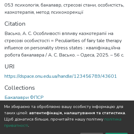
053 психологія
,
бакалавр
,
стресові стани
,
особистість
,
казкотерапія
,
метод психокорекції
Citation
Васько, А. С. Особливості впливу казкотерапії на
стресові особистості = Peculiarities of fairy tale therapy
influence on personality stress states : кваліфікаційна
робота бакалавра / А. С. Васько. – Одеса, 2025. – 56 с.
URI
https://dspace.onu.edu.ua/handle/123456789/43601
Collections
Бакалаври ФПСР
Ми збираємо та обробляємо вашу особисту інформацію для
Full item page
таких цілей:
автентифікація, налаштування та статистика
.
Щоб дізнатися більше, прочитайте нашу політику
політика
приватності
.
DSpace software
copyright © 2009-2026
LYRASIS