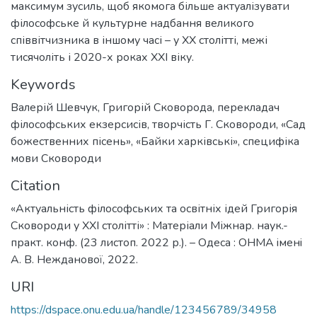
максимум зусиль, щоб якомога більше актуалізувати
філософське й культурне надбання великого
співвітчизника в іншому часі – у XX столітті, межі
тисячоліть і 2020-х роках XXI віку.
Keywords
Валерій Шевчук
,
Григорій Сковорода
,
перекладач
філософських екзерсисів
,
творчість Г. Сковороди
,
«Сад
божественних пісень»
,
«Байки харківські»
,
специфіка
мови Сковороди
Citation
«Актуальність філософських та освітніх ідей Григорія
Сковороди у XXI столітті» : Матеріали Міжнар. наук.-
практ. конф. (23 листоп. 2022 р.). – Одеса : ОНМА iменi
А. В. Нежданової, 2022.
URI
https://dspace.onu.edu.ua/handle/123456789/34958