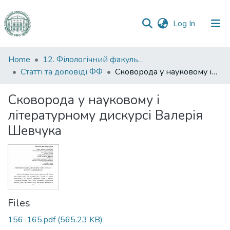
(current)
Log In
Communities
Home
12. Філологічний факультет
&
Статті та доповіді ФФ
Сковорода у науковому і літературному дискурсі Валерія Шевчука
Collections
Сковорода у науковому і
All of DSpace
літературному дискурсі Валерія
Шевчука
Statistics
Files
156-165.pdf
(565.23 KB)