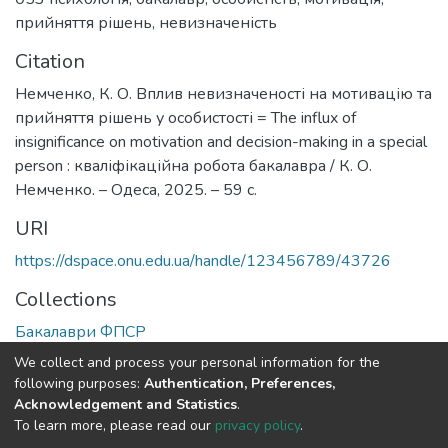
прийняття рішень
,
невизначеність
Citation
Немченко, К. О. Вплив невизначеності на мотивацію та
прийняття рішень у особистості = The influx of
insignificance on motivation and decision-making in a special
person : кваліфікаційна робота бакалавра / К. О.
Немченко. – Одеса, 2025. – 59 с.
URI
https://dspace.onu.edu.ua/handle/123456789/43726
Collections
Бакалаври ФПСР
We collect and process your personal information for the
Full item page
following purposes:
Authentication, Preferences,
Acknowledgement and Statistics
.
To learn more, please read our
privacy policy
.
DSpace software
copyright © 2009-2026
LYRASIS