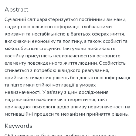
Abstract
Сучасний світ характеризується постійними змінами,
надмірною кількістю інформації, глобальними
кризами та нестабільністю в багатьох сферах життя,
включаючи економіку та політику, а також особисті та
міжособистісні стосунки. Такі умови викликають
постійну присутність невизначеності як основного
елементу повсякденного життя людини. Особистість
стикається з потребою швидкого реагування,
прийняття складних рішень без достатньої інформації
та підтримки стійкої мотивації в умовах
невизначеності. У зв’язку з цим дослідження
надзвичайно важливе як з теоретичної, так і
прикладної психології щодо впливу невизначеності на
мотиваційні процеси та механізми прийняття рішень.
Keywords
053 психологія
,
бакалавр
,
особистість
,
мотивація
,