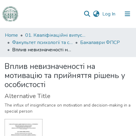
(current)
Log In
Communities
Home
01. Кваліфікаційні випускні роботи здобувачів вищої освіти
&
Факультет психології та соціальної роботи
Бакалаври ФПСР
Collections
Вплив невизначеності на мотивацію та прийняття рішень у особистості
All of DSpace
Вплив невизначеності на
мотивацію та прийняття рішень у
Statistics
особистості
Alternative Title
The influx of insignificance on motivation and decision-making in a
special person