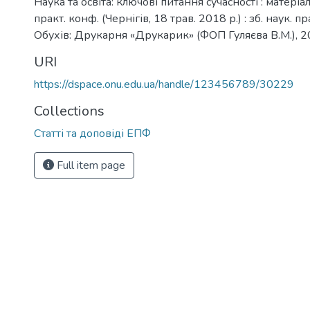
Наука та освіта: ключові питання сучасності : матеріа
практ. конф. (Чернігів, 18 трав. 2018 р.) : зб. наук. 
Обухів: Друкарня «Друкарик» (ФОП Гуляєва В.М.), 2
URI
https://dspace.onu.edu.ua/handle/123456789/30229
Collections
Статті та доповіді ЕПФ
Full item page