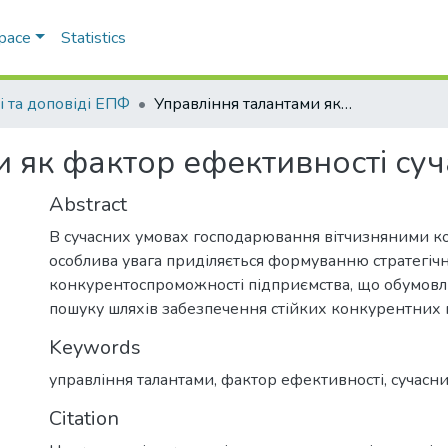
Space
Statistics
і та доповіді ЕПФ
Управління талантами як фактор ефективності сучасного менеджменту
и як фактор ефективності с
Abstract
В сучасних умовах господарювання вітчизняними к
особлива увага приділяється формуванню стратегічн
конкурентоспроможності підприємства, що обумовл
пошуку шляхів забезпечення стійких конкурентних п
Keywords
управління талантами
,
фактор ефективності
,
сучасн
Citation