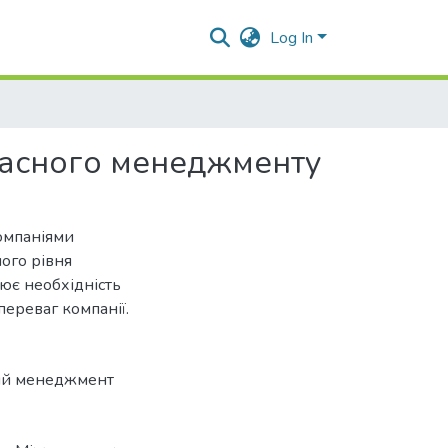
Log In
учасного менеджменту
омпаніями
ого рівня
ює необхідність
ереваг компанії.
ий менеджмент