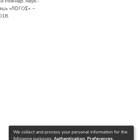
ли Міжнар. наук.-
праць «ΛΌГOΣ». –
018.
We collect and process your personal information for the
following purposes:
Authentication, Preferences,