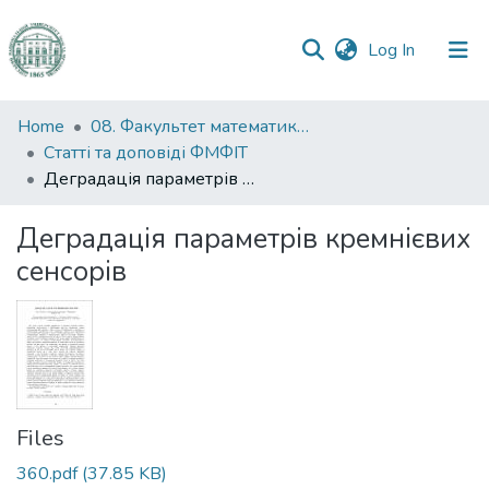
(current)
Log In
Communities
Home
08. Факультет математики, фізики та інформаційних технологій
&
Статті та доповіді ФМФІТ
Collections
Деградація параметрів кремнієвих сенсорів
All of DSpace
Деградація параметрів кремнієвих
сенсорів
Statistics
Files
360.pdf
(37.85 KB)