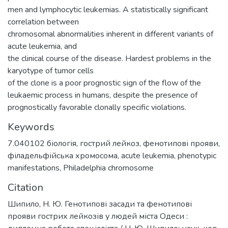
men and lymphocytic leukemias. A statistically significant
correlation between
chromosomal abnormalities inherent in different variants of
acute leukemia, and
the clinical course of the disease. Hardest problems in the
karyotype of tumor cells
of the clone is a poor prognostic sign of the flow of the
leukaemic process in humans, despite the presence of
prognostically favorable clonally specific violations.
Keywords
7.040102 біологія
,
гострий лейкоз
,
фенотипові прояви
,
філадельфійська хромосома
,
acute leukemia
,
phenotypic
manifestations
,
Philadelphia chromosome
Citation
Шипило, Н. Ю. Генотипові засади та фенотипові
прояви гострих лейкозів у людей міста Одеси :