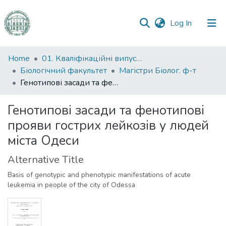
(current)
Log In
Communities
Home
01. Кваліфікаційні випускні роботи здобувачів вищої освіти
&
Біологічний факультет
Магістри Біолог. ф-т
Collections
Генотипові засади та фенотипові прояви гострих лейкозів у людей міста Одеси
All of DSpace
Генотипові засади та фенотипові
прояви гострих лейкозів у людей
Statistics
міста Одеси
Alternative Title
Basis of genotypic and phenotypic manifestations of acute
leukemia in people of the city of Odessa