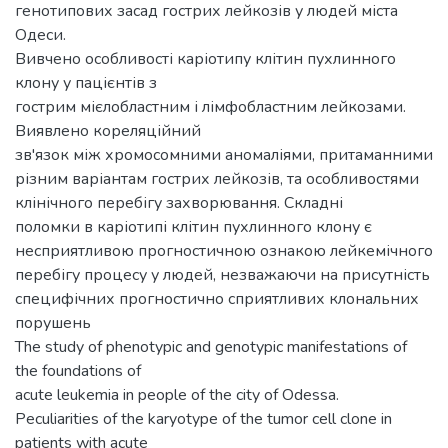
генотипових засад гострих лейкозів у людей міста
Одеси.
Вивчено особливості каріотипу клітин пухлинного
клону у пацієнтів з
гострим мієлобластним і лімфобластним лейкозами.
Виявлено кореляційний
зв'язок між хромосомними аномаліями, притаманними
різним варіантам гострих лейкозів, та особливостями
клінічного перебігу захворювання. Складні
поломки в каріотипі клітин пухлинного клону є
несприятливою прогностичною ознакою лейкемічного
перебігу процесу у людей, незважаючи на присутність
специфічних прогностично сприятливих клональних
порушень
The study of phenotypic and genotypic manifestations of
the foundations of
acute leukemia in people of the city of Odessa.
Peculiarities of the karyotype of the tumor cell clone in
patients with acute