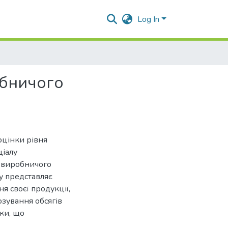
Log In
обничого
оцінки рівня
ціалу
у виробничого
ну представляє
 своєї продукції,
озування обсягів
ки, що