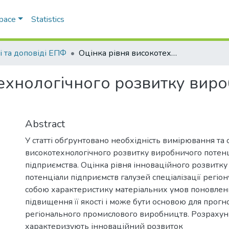
Space
Statistics
і та доповіді ЕПФ
Оцінка рівня високотехнологічного розвитку виробничого підприємства
технологічного розвитку вир
Abstract
У статті обґрунтовано необхідність вимірювання та 
високотехнологічного розвитку виробничого потен
підприємства. Оцінка рівня інноваційного розвитк
потенціали підприємств галузей спеціалізації регіо
собою характеристику матеріальних умов поновлення
підвищення її якості і може бути основою для прогн
регіонального промислового виробництв. Розрахун
характеризують інноваційний розвиток