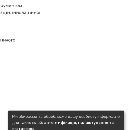
струментом
ацій, інноваційної
ничого
Ми збираємо та обробляємо вашу особисту інформацію
для таких цілей:
автентифікація, налаштування та
статистика
.