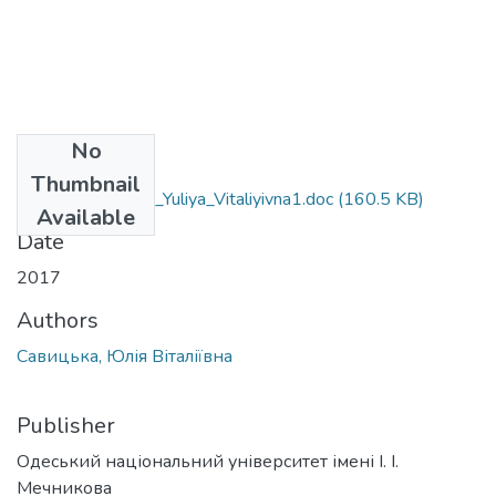
No
Files
Thumbnail
035.05_Savytska_Yuliya_Vitaliyivna1.doc
(160.5 KB)
Available
Date
2017
Authors
Савицька, Юлія Віталіївна
Publisher
Одеський національний університет імені І. І.
Мечникова