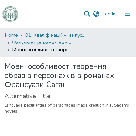
(current)
Log In
Communities
Home
01. Кваліфікаційні випускні роботи здобувачів вищої освіти
&
Факультет романо-германської філології
Collections
Мовні особливості творення образів персонажів в романах Франсуази Саган
All of DSpace
Мовні особливості творення
образів персонажів в романах
Statistics
Франсуази Саган
Alternative Title
Language peculiarities of personages image creation in F. Sagan's
novels