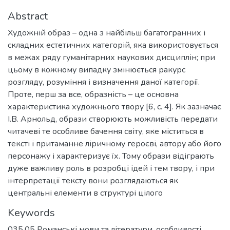
Abstract
Художній образ – одна з найбільш багатогранних і
складних естетичних категорій, яка використовується
в межах ряду гуманітарних наукових дисциплін; при
цьому в кожному випадку змінюється ракурс
розгляду, розуміння і визначення даної категорії.
Проте, перш за все, образність – це основна
характеристика художнього твору [6, с. 4]. Як зазначає
І.В. Арнольд, образи створюють можливість передати
читачеві те особливе бачення світу, яке міститься в
тексті і притаманне ліричному героєві, автору або його
персонажу і характеризує їх. Тому образи відіграють
дуже важливу роль в розробці ідей і тем твору, і при
інтерпретації тексту вони розглядаються як
центральні елементи в структурі цілого
Keywords
035.05 Романські мови та літератури
,
особливості