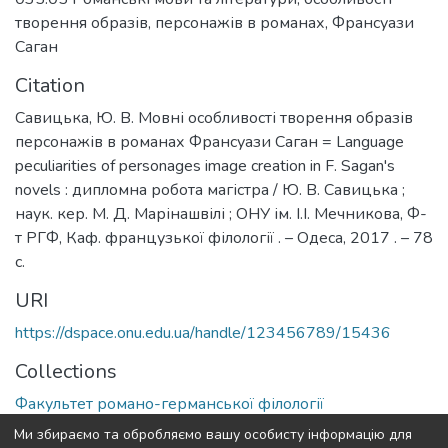
творення образів
,
персонажів в романах
,
Франсуази
Саган
Citation
Савицька, Ю. В. Мовні особливості творення образів
персонажів в романах Франсуази Саган = Language
peculiarities of personages image creation in F. Sagan's
novels : дипломна робота магістра / Ю. В. Савицька ;
наук. кер. М. Д. Марінашвілі ; ОНУ ім. І.І. Мечникова, Ф-
т РГФ, Каф. французької філології . – Одеса, 2017 . – 78
с.
URI
https://dspace.onu.edu.ua/handle/123456789/15436
Collections
Факультет романо-германської філології
Ми збираємо та обробляємо вашу особисту інформацію для