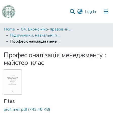
(current)
Log In
Communities
Home
04. Економіко-правовий факультет
&
Підручники, навчальні посібники та інші науково- та навчально-методичні праці ЕПФ
Collections
Професіоналізація менеджменту : майстер-клас
All of DSpace
Професіоналізація менеджменту :
майстер-клас
Statistics
Files
prof_men.pdf
(749.48 KB)