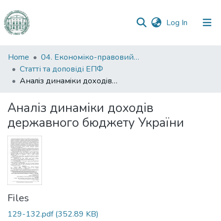
(current)
Log In
Communities
Home
04. Економіко-правовий факультет
&
Статті та доповіді ЕПФ
Collections
Аналiз динамiки доходiв державного бюджету України
All of DSpace
Аналiз динамiки доходiв
державного бюджету України
Statistics
Files
129-132.pdf
(352.89 KB)