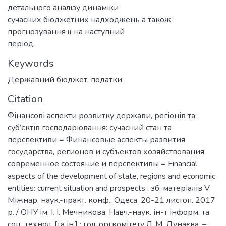
детального аналізу динаміки
сучасних бюджетних надходжень а також
прогнозування її на наступний
період.
Keywords
Державний бюджет
,
податки
Citation
Фінансові аспекти розвитку держави, регіонів та
суб’єктів господарювання: сучасний стан та
перспективи = Финансовые аспекты развития
государства, регионов и субъектов хозяйствования:
современное состояние и перспективы = Financial
aspects of the development of state, regions and economic
entities: current situation and prospects : зб. матеріалів V
Міжнар. наук.-практ. конф., Одеса, 20-21 листоп. 2017
р. / ОНУ ім. І. І. Мечникова, Навч.-наук. ін-т інформ. та
соц. технол. [та ін.] ; гол. оргкомітету Л. М. Дунаєва. –