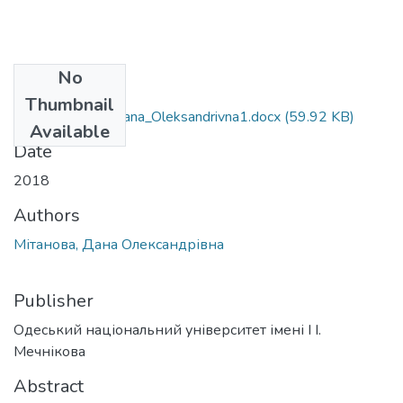
No
Files
Thumbnail
061_Mitanova_Dana_Oleksandrivna1.docx
(59.92 KB)
Available
Date
2018
Authors
Мітанова, Дана Олександрівна
Publisher
Одеський національний університет імені І І.
Мечнікова
Abstract