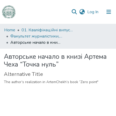
(current)
Log In
Communities
Home
01. Кваліфікаційні випускні роботи здобувачів вищої освіти
&
Факультет журналістики, реклами та видавничої справи
Collections
Авторське начало в книзі Артема Чеха “Точка нуль”
All of DSpace
Авторське начало в книзі Артема
Чеха “Точка нуль”
Statistics
Alternative Title
The author’s realization in ArtemChekh’s book “Zero point"