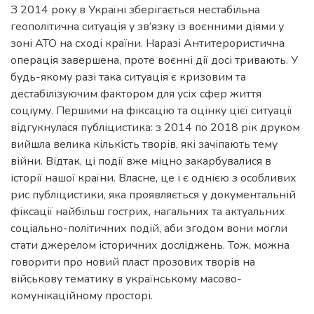
З 2014 року в Україні зберігається нестабільна
геополітична ситуація у зв’язку із воєнними діями у
зоні АТО на сході країни. Наразі Антитерористична
операція завершена, проте воєнні дії досі тривають. У
будь-якому разі така ситуація є кризовим та
дестабілізуючим фактором для усіх сфер життя
соціуму. Першими на фіксацію та оцінку цієї ситуації
відгукнулася публіцистика: з 2014 по 2018 рік друком
вийшла велика кількість творів, які зачіпають тему
війни. Відтак, ці події вже міцно закарбувалися в
історії нашої країни. Власне, це і є однією з особливих
рис публіцистики, яка проявляється у документальній
фіксації найбільш гострих, нагальних та актуальних
соціально-політичних подій, аби згодом вони могли
стати джерелом історичних досліджень. Тож, можна
говорити про новий пласт прозових творів на
військову тематику в українському масово-
комунікаційному просторі.