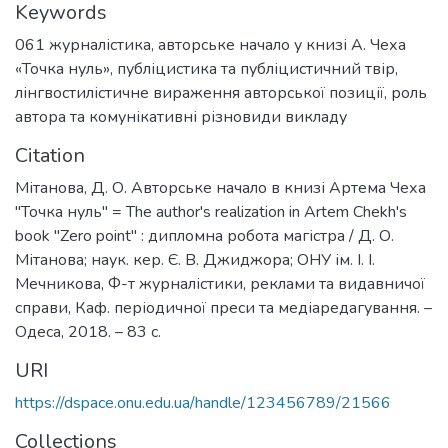
Keywords
061 журналістика
,
авторське начало у книзі А. Чеха
«Точка нуль»
,
публіцистика та публіцистичний твір
,
лінгвостилістичне вираження авторської позиції
,
роль
автора та комунікативні різновиди викладу
Citation
Мітанова, Д. О. Авторське начало в книзі Артема Чеха
"Точка нуль" = The author's realization in Artem Chekh's
book "Zero point" : дипломна робота магістра / Д. О.
Мітанова; наук. кер. Є. В. Джиджора; ОНУ ім. І. І.
Мечникова, Ф-т журналістики, реклами та видавничої
справи, Каф. періодичної преси та медіаредагування. –
Одеса, 2018. – 83 с.
URI
https://dspace.onu.edu.ua/handle/123456789/21566
Collections