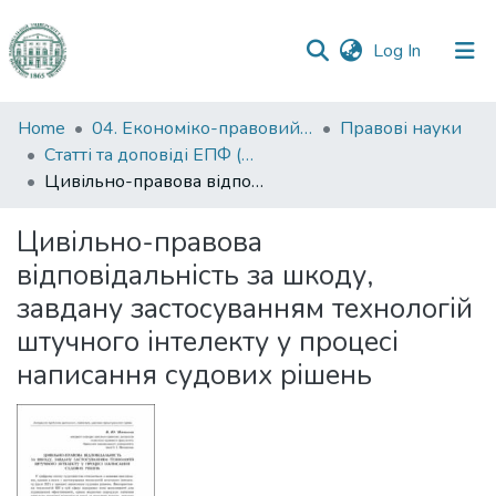
(current)
Log In
Communities
Home
04. Економіко-правовий факультет
Правові науки
&
Статті та доповіді ЕПФ (Правові науки)
Collections
Цивільно-правова відповідальність за шкоду, завдану застосуванням технологій штучного інтелекту у процесі написання судових рішень
All of DSpace
Цивільно-правова
відповідальність за шкоду,
Statistics
завдану застосуванням технологій
штучного інтелекту у процесі
написання судових рішень