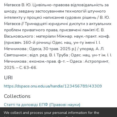
Матвєєв В. Ю. Цивільно-правова відповідальність за
шкоду, завдану застосуванням технологій штучного
інтелекту у процесі написання судових рішень / В. Ю.
Матвєєв // Тринадцяті юридичні диспути з актуальних
проблем приватного права, присвячені пам’яті Є. В.
Васьковського : матеріали Міжнар. наук.-практ. конф.
(присвяч. 160-й річниці Одес. нац. ун-ту імені І. І.
Мечникова ; Одеса, 30 трав. 2025 р.) / упоряд. А. Л.
Святошнюк ; відп. ред. В. І. Труба ; Одес. нац. ун-т ім. І. І.
Мечникова ; економ.-прав. ф-т. – Одеса : Астропринт,
2025. – С. 63–66.
URI
https://dspace.onu.edu.ua/handle/123456789/43309
Collections
Статті та доповіді ЕПФ (Правові науки)
We collect and process your personal information for the
Full item page