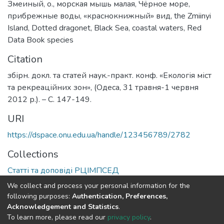
Змеиный, о.
,
морская мышь малая
,
Чёрное море
,
прибрежные воды
,
«краснокнижный» вид
,
the Zmiinyi
Island
,
Dotted dragonet
,
Black Sea
,
coastal waters
,
Red
Data Book species
Citation
збірн. докл. та статей наук.-практ. конф. «Екологія міст
та рекреаційних зон», (Одеса, 31 травня-1 червня
2012 р.). – С. 147-149.
URI
https://dspace.onu.edu.ua/handle/123456789/2782
Collections
Статті та доповіді РЦІМПСЕД
We collect and process your personal information for the
Full item page
following purposes:
Authentication, Preferences,
Acknowledgement and Statistics
.
To learn more, please read our
privacy policy
.
DSpace software
copyright © 2009-2026
LYRASIS