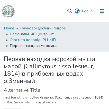
(current)
Log In
Communities
Home
Науково-дослідні підрозділи
&
Регіональний центр інтегрованого моніторингу природного середовища та екологічних досліджень
Collections
Статті та доповіді РЦІМПСЕД
Первая находка морской мыши малой (Callinymus risso lesueur, 1814) в прибрежных водах о.Змеиный
All of DSpace
Первая находка морской мыши
Statistics
малой (Callinymus risso lesueur,
1814) в прибрежных водах
о.Змеиный
Alternative Title
First founding of dotted dragonet (Callinymus risso lesueur, 1814)
in the Zmiinyi Island coastal waters